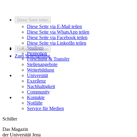
Diese Seite teilen
Diese Seite via E-Mail teilen
Diese Seite via WhatsApp teilen
Diese Seite via Facebook teilen
Diese Seite via LinkedIn teilen
Studium
Diese Seite teilen
Promotion
Zum Seitenanfang
Forschung & Transfer
Stellenangebote
Weiterbildung
Universität
Exzellenz
Nachhaltigkeit
Community
Kontakte
Notfälle
Service für Medien
Schiller
Das Magazin
der Universität Jena