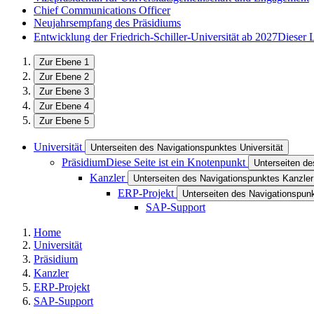
Chief Communications Officer
Neujahrsempfang des Präsidiums
Entwicklung der Friedrich-Schiller-Universität ab 2027
Dieser 
Zur Ebene 1
Zur Ebene 2
Zur Ebene 3
Zur Ebene 4
Zur Ebene 5
Universität
Unterseiten des Navigationspunktes Universität
Präsidium
Diese Seite ist ein Knotenpunkt
Unterseiten d
Kanzler
Unterseiten des Navigationspunktes Kanzler
ERP-Projekt
Unterseiten des Navigationspun
SAP-Support
Home
Universität
Präsidium
Kanzler
ERP-Projekt
SAP-Support