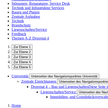
Störungen, Reparaturen, Service Desk
Technik und Infrastruktur Services
Bauen und Planen
Zentrale Aufgaben
Technik
Brandschutz
Liegenschaften/Service
Feedback
Themen A-Z Dezernat 4
Zur Ebene 1
Zur Ebene 2
Zur Ebene 3
Zur Ebene 4
Zur Ebene 5
Universität
Unterseiten des Navigationspunktes Universität
Zentrale Einrichtungen
Unterseiten des Navigationspunkte
Dezernat 4 – Bau und Liegenschaften
Diese Seite 
Liegenschaften/Service
Unterseiten des Nav
Immobilien- und Grundstücksverwalt
Home