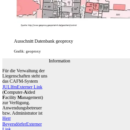
Ausschnitt Datenbank geoproxy
Grafik: geoproxy
Information
Für die Verwaltung der
Liegenschaften steht uns
das CAFM-System
JULIfm
Externer Link
(
C
omputer-
A
ided
F
acility
M
anagement)
zur Verfügung.
Anwendungsbetreuer
bzw. Administrator ist
Herr
Beyersdörfer
Externer
Link
.