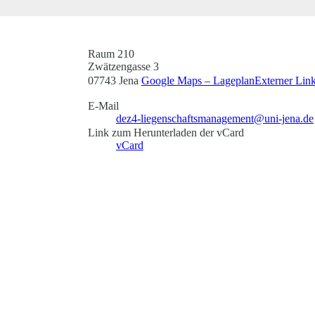
Raum 210
Zwätzengasse 3
07743 Jena
Google Maps – Lageplan
Externer Lin
E-Mail
dez4-liegenschaftsmanagement@uni-jena.de
Link zum Herunterladen der vCard
vCard