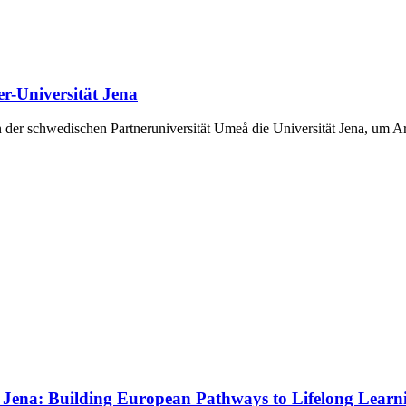
r-Universität Jena
n der schwedischen Partneruniversität Umeå die Universität Jena, um 
n Jena: Building European Pathways to Lifelong Learn