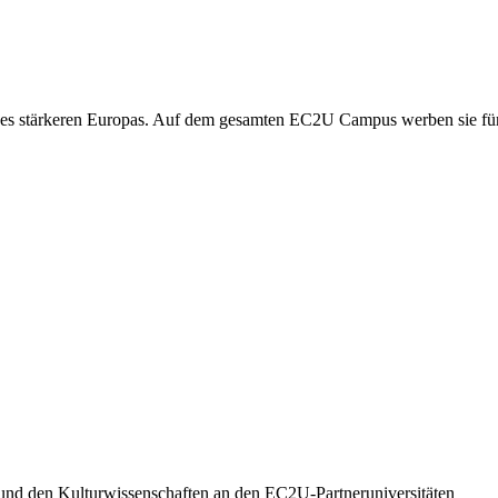
es stärkeren Europas. Auf dem gesamten EC2U Campus werben sie für di
 und den Kulturwissenschaften an den EC2U-Partneruniversitäten