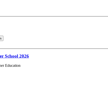
en
r School 2026
gher Education