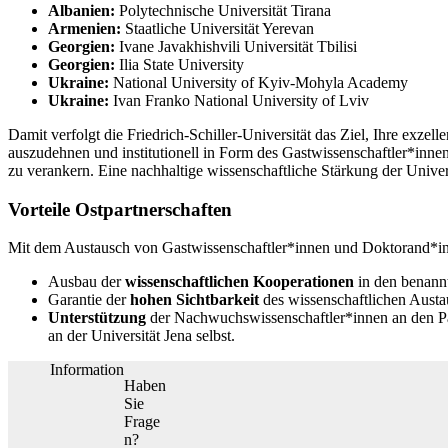
Albanien:
Polytechnische Universität Tirana
Armenien:
Staatliche Universität Yerevan
Georgien:
Ivane Javakhishvili Universität Tbilisi
Georgien:
Ilia State University
Ukraine:
National University of Kyiv-Mohyla Academy
Ukraine:
Ivan Franko National University of Lviv
Damit verfolgt die Friedrich-Schiller-Universität das Ziel, Ihre exze
auszudehnen und institutionell in Form des Gastwissenschaftler*in
zu verankern. Eine nachhaltige wissenschaftliche Stärkung der Univer
Vorteile Ostpartnerschaften
Mit dem Austausch von Gastwissenschaftler*innen und Doktorand*i
Ausbau der
wissenschaftlichen Kooperationen
in den benann
Garantie der
hohen Sichtbarkeit
des wissenschaftlichen Austa
Unterstützung
der Nachwuchswissenschaftler*innen an den Pa
an der Universität Jena selbst.
Information
Haben
Sie
Frage
n?