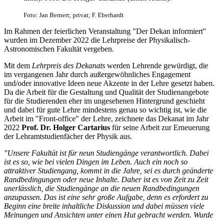
Foto: Jan Bernert; privat; F. Eberhardt
Im Rahmen der feierlichen Veranstaltung "Der Dekan informiert"
wurden im Dezember 2022 die Lehrpreise der Physikalisch-
Astronomischen Fakultät vergeben.
Mit dem
Lehrpreis des Dekanats
werden Lehrende gewürdigt, die
im vergangenen Jahr durch außergewöhnliches Engagement
und/oder innovative Ideen neue Akzente in der Lehre gesetzt haben.
Da die Arbeit für die Gestaltung und Qualität der Studienangebote
für die Studierenden eher im ungesehenen Hintergrund geschieht
und dabei für gute Lehre mindestens genau so wichtig ist, wie die
Arbeit im "Front-office" der Lehre, zeichnete das Dekanat im Jahr
2022
Prof. Dr. Holger Cartarius
für seine Arbeit zur Erneuerung
der Lehramtstudienfächer der Physik aus.
"Unsere Fakultät ist für neun Studiengänge verantwortlich. Dabei
ist es so, wie bei vielen Dingen im Leben. Auch ein noch so
attraktiver Studiengang, kommt in die Jahre, sei es durch geänderte
Randbedingungen oder neue Inhalte. Daher ist es von Zeit zu Zeit
unerlässlich, die Studiengänge an die neuen Randbedingungen
anzupassen. Das ist eine sehr große Aufgabe, denn es erfordert zu
Beginn eine breite inhaltliche Diskussion und dabei müssen viele
Meinungen und Ansichten unter einen Hut gebracht werden. Wurde