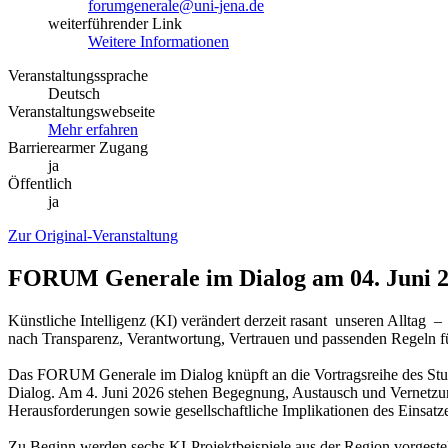
forumgenerale@uni-jena.de
weiterführender Link
Weitere Informationen
Veranstaltungssprache
Deutsch
Veranstaltungswebseite
Mehr erfahren
Barrierearmer Zugang
ja
Öffentlich
ja
Zur Original-Veranstaltung
FORUM Generale im Dialog am 04. Juni 2
Künstliche Intelligenz (KI) verändert derzeit rasant unseren Alltag
nach Transparenz, Verantwortung, Vertrauen und passenden Regeln für
Das FORUM Generale im Dialog knüpft an die Vortragsreihe des Stud
Dialog. Am 4. Juni 2026 stehen Begegnung, Austausch und Vernetzung
Herausforderungen sowie gesellschaftliche Implikationen des Einsatze
Zu Beginn werden sechs KI-Projektbeispiele aus der Region vorgeste