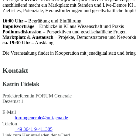
anschließend macht ein Marktplatz mit Ständen und Live-Demos KI „er
Ziel ist es, Potenziale, Herausforderungen und gesellschaftliche Impli
16:00 Uhr
– Begrüßung und Einführung
Impulsvorträge
– Einblicke in KI aus Wissenschaft und Praxis
Podiumsdiskussion
– Perspektiven und gesellschaftliche Fragen
Marktplatz & Austausch
– Projekte, Demonstratoren und Networki
ca. 19:30 Uhr
– Ausklang
Die Veranstaltung findet in Kooperation mit jenadigital statt und bri
Kontakt
Katrin Fidelak
Projektreferentin FORUM Generale
Dezernat 1
E-Mail
forumgenerale@uni-jena.de
Telefon
+49 3641 9-411305
Link zum Herunterladen der vCard