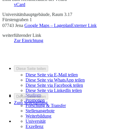
vCard
Universitätshauptgebäude, Raum 3.17
Fürstengraben 1
07743 Jena
Google Maps – Lageplan
Externer Link
weiterführender Link
Zur Einrichtung
Diese Seite teilen
Diese Seite via E-Mail teilen
Diese Seite via WhatsApp teilen
Diese Seite via Facebook teilen
Diese Seite via LinkedIn teilen
Studium
Diese Seite teilen
Promotion
Zum Seitenanfang
Forschung & Transfer
Stellenangebote
Weiterbildung
Universität
Exzellenz