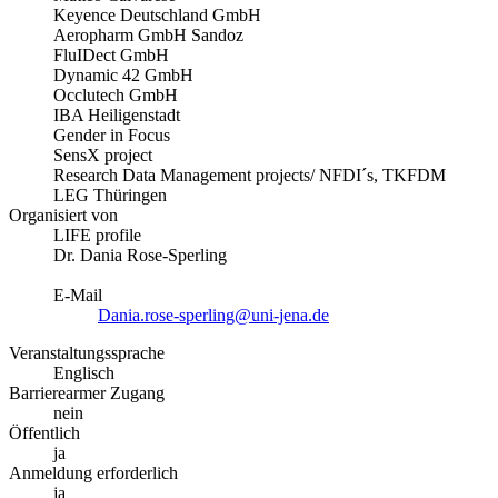
Keyence Deutschland GmbH
Aeropharm GmbH Sandoz
FluIDect GmbH
Dynamic 42 GmbH
Occlutech GmbH
IBA Heiligenstadt
Gender in Focus
SensX project
Research Data Management projects/ NFDI´s, TKFDM
LEG Thüringen
Organisiert von
LIFE profile
Dr. Dania Rose-Sperling
E-Mail
Dania.rose-sperling@uni-jena.de
Veranstaltungssprache
Englisch
Barrierearmer Zugang
nein
Öffentlich
ja
Anmeldung erforderlich
ja