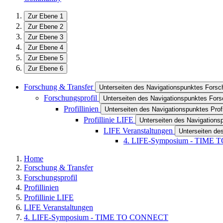
Zur Ebene 1
Zur Ebene 2
Zur Ebene 3
Zur Ebene 4
Zur Ebene 5
Zur Ebene 6
Forschung & Transfer
Unterseiten des Navigationspunktes Forsc
Forschungsprofil
Unterseiten des Navigationspunktes Fors
Profillinien
Unterseiten des Navigationspunktes Profi
Profillinie LIFE
Unterseiten des Navigationsp
LIFE Veranstaltungen
Unterseiten de
4. LIFE-Symposium - TIME
Home
Forschung & Transfer
Forschungsprofil
Profillinien
Profillinie LIFE
LIFE Veranstaltungen
4. LIFE-Symposium - TIME TO CONNECT