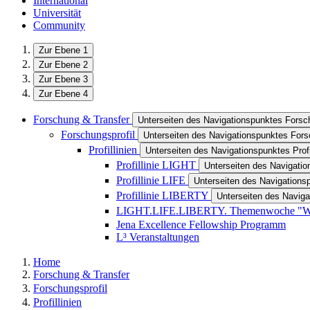
International
Universität
Community
Zur Ebene 1
Zur Ebene 2
Zur Ebene 3
Zur Ebene 4
Forschung & Transfer
Unterseiten des Navigationspunktes Forsc
Forschungsprofil
Unterseiten des Navigationspunktes Fors
Profillinien
Unterseiten des Navigationspunktes Profi
Profillinie LIGHT
Unterseiten des Navigatio
Profillinie LIFE
Unterseiten des Navigationsp
Profillinie LIBERTY
Unterseiten des Naviga
LIGHT.LIFE.LIBERTY. Themenwoche "Wa
Jena Excellence Fellowship Programm
L³ Veranstaltungen
Home
Forschung & Transfer
Forschungsprofil
Profillinien