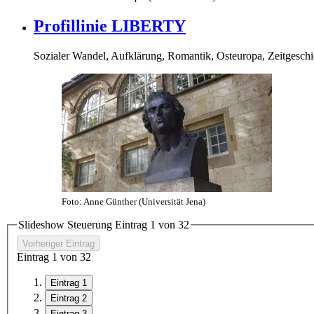
Profillinie LIBERTY
Sozialer Wandel, Aufklärung, Romantik, Osteuropa, Zeitgeschi
Foto: Anne Günther (Universität Jena)
Slideshow Steuerung Eintrag
1
von
3
2
Vorheriger Eintrag
Eintrag
1
von
3
2
Eintrag 1
Eintrag 2
Eintrag 3