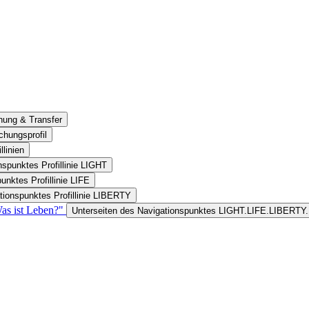
hung & Transfer
chungsprofil
llinien
nspunktes Profillinie LIGHT
unktes Profillinie LIFE
tionspunktes Profillinie LIBERTY
s ist Leben?"
Unterseiten des Navigationspunktes LIGHT.LIFE.LIBERTY