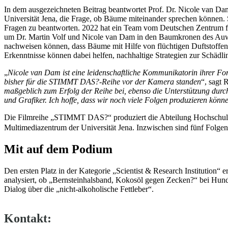
In dem ausgezeichneten Beitrag beantwortet Prof. Dr. Nicole van Dam
Universität Jena, die Frage, ob Bäume miteinander sprechen können. S
Fragen zu beantworten. 2022 hat ein Team vom Deutschen Zentrum für 
um Dr. Martin Volf und Nicole van Dam in den Baum­kronen des Auwa
nachweisen können, dass Bäume mit Hilfe von flüchtigen Duftstoffe
Erkenntnisse können dabei helfen, nachhaltige Strategien zur Schädl
„
Nicole van Dam ist eine leidenschaftliche Kommunikatorin ihrer For
bisher für die STIMMT DAS?-Reihe vor der Kamera standen
“, sagt 
maßgeblich zum Erfolg der Reihe bei, ebenso die Unterstützung durch
und Grafiker. Ich hoffe, dass wir noch viele Folgen produzieren könn
Die Filmreihe „STIMMT DAS?“ produziert die Abteilung Hochschul
Multimediazentrum der Universität Jena. Inzwischen sind fünf Folgen
Mit auf dem Podium
Den ersten Platz in der Kategorie „Scientist & Research Institution“ e
analysiert, ob „Bernsteinhalsband, Kokosöl gegen Zecken?“ bei Hunde
Dialog über die „nicht-alkoholische Fettleber“.
Kontakt: