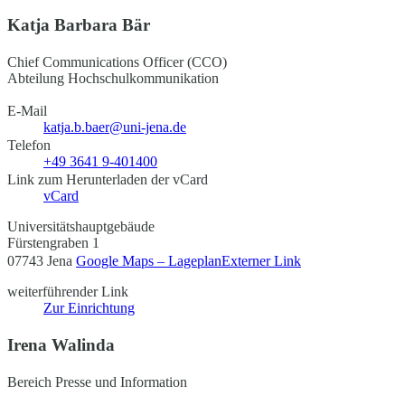
Katja Barbara Bär
Chief Communications Officer (CCO)
Abteilung Hochschulkommunikation
E-Mail
katja.b.baer@uni-jena.de
Telefon
+49 3641 9-401400
Link zum Herunterladen der vCard
vCard
Universitätshauptgebäude
Fürstengraben 1
07743 Jena
Google Maps – Lageplan
Externer Link
weiterführender Link
Zur Einrichtung
Irena Walinda
Bereich Presse und Information