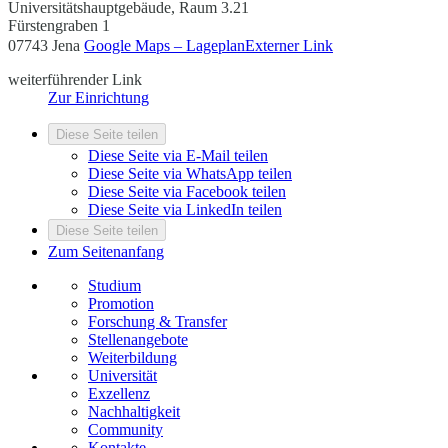
Universitätshauptgebäude, Raum 3.21
Fürstengraben 1
07743 Jena
Google Maps – Lageplan
Externer Link
weiterführender Link
Zur Einrichtung
Diese Seite teilen
Diese Seite via E-Mail teilen
Diese Seite via WhatsApp teilen
Diese Seite via Facebook teilen
Diese Seite via LinkedIn teilen
Diese Seite teilen
Zum Seitenanfang
Studium
Promotion
Forschung & Transfer
Stellenangebote
Weiterbildung
Universität
Exzellenz
Nachhaltigkeit
Community
Kontakte