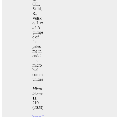
CE.,
Stahl,
R.,
Velsk
o, I.
et
al.
A
glimps
e of
the
paleo
me in
endoli
thic
micro
bial
comm
unities
.
Micro
biome
11
,
210
(2023)
.
https://