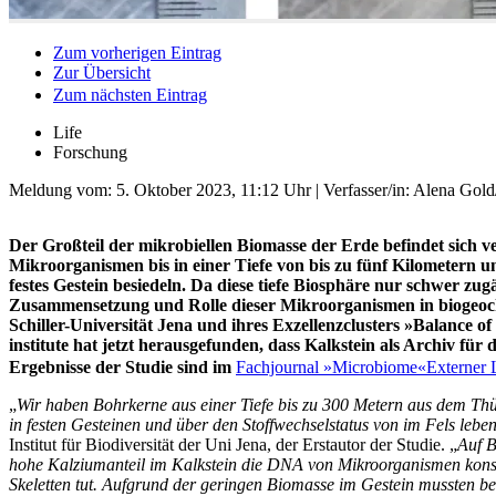
Zum vorherigen Eintrag
Zur Übersicht
Zum nächsten Eintrag
Life
Forschung
Meldung vom:
5. Oktober 2023, 11:12 Uhr
| Verfasser/in: Alena Gol
Der Großteil der mikrobiellen Biomasse der Erde befindet sich
Mikroorganismen bis in einer Tiefe von bis zu fünf Kilometern u
festes Gestein besiedeln. Da diese tiefe Biosphäre nur schwer zug
Zusammensetzung und Rolle dieser Mikroorganismen in biogeoch
Schiller-Universität Jena und ihres Exzellenzclusters »Balance 
institute hat jetzt herausgefunden, dass Kalkstein als Archiv für
Ergebnisse der Studie sind im
Fachjournal »Microbiome«
Externer 
„
Wir haben Bohrkerne aus einer Tiefe bis zu 300 Metern aus dem Th
in festen Gesteinen und über den Stoffwechselstatus von im Fels leb
Institut für Biodiversität der Uni Jena, der Erstautor der Studie. „
Auf B
hohe Kalziumanteil im Kalkstein die DNA von Mikroorganismen konse
Skeletten tut. Aufgrund der geringen Biomasse im Gestein mussten 