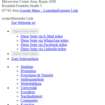
Microverse Center Jena, Raum 1059
Rosalind-Franklin-Straße 5
07745 Jena
Google Maps – Lageplan
Externer Link
weiterführender Link
Zur Webseite
en
Diese Seite teilen
Diese Seite via E-Mail teilen
Diese Seite via WhatsApp teilen
Diese Seite via Facebook teilen
Diese Seite via LinkedIn teilen
Diese Seite teilen
Zum Seitenanfang
Studium
Promotion
Forschung & Transfer
Stellenangebote
Weiterbildung
Universität
Exzellenz
Nachhaltigkeit
Community
Kontakte