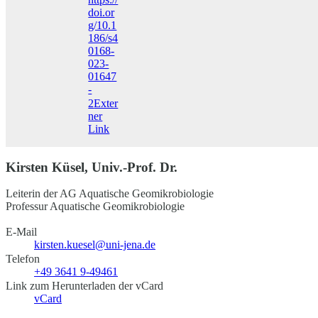
doi.or
g/10.1
186/s4
0168-
023-
01647
-
2
Exter
ner
Link
Kirsten Küsel, Univ.-Prof. Dr.
Leiterin der AG Aquatische Geomikrobiologie
Professur Aquatische Geomikrobiologie
E-Mail
kirsten.kuesel@uni-jena.de
Telefon
+49 3641 9-49461
Link zum Herunterladen der vCard
vCard