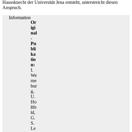
Haussknecht der Universität Jena entsteht, unterstreicht diesen
Anspruch.
Information
Or
igi
nal
-
Pu
bli
ka
tio
n:
I.
We
rne
bur
g,
U.
Ho
ßfe
ld,
G.
S.
Le