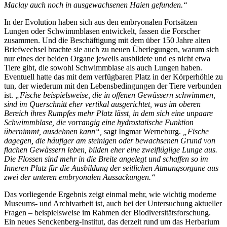
Maclay auch noch in ausgewachsenen Haien gefunden.“
In der Evolution haben sich aus den embryonalen Fortsätzen
Lungen oder Schwimmblasen entwickelt, fassen die Forscher
zusammen. Und die Beschäftigung mit dem über 150 Jahre alten
Briefwechsel brachte sie auch zu neuen Überlegungen, warum sich
nur eines der beiden Organe jeweils ausbildete und es nicht etwa
Tiere gibt, die sowohl Schwimmblase als auch Lungen haben.
Eventuell hatte das mit dem verfügbaren Platz in der Körperhöhle zu
tun, der wiederum mit den Lebensbedingungen der Tiere verbunden
ist.
„Fische beispielsweise, die in offenen Gewässern schwimmen,
sind im Querschnitt eher vertikal ausgerichtet, was im oberen
Bereich ihres Rumpfes mehr Platz lässt, in dem sich eine unpaare
Schwimmblase, die vorrangig eine hydrostatische Funktion
übernimmt, ausdehnen kann“,
sagt Ingmar Werneburg.
„Fische
dagegen, die häufiger am steinigen oder bewachsenen Grund von
flachen Gewässern leben, bilden eher eine zweiflüglige Lunge aus.
Die Flossen sind mehr in die Breite angelegt und schaffen so im
Inneren Platz für die Ausbildung der seitlichen Atmungsorgane aus
zwei der unteren embryonalen Aussackungen.“
Das vorliegende Ergebnis zeigt einmal mehr, wie wichtig moderne
Museums- und Archivarbeit ist, auch bei der Untersuchung aktueller
Fragen – beispielsweise im Rahmen der Biodiversitätsforschung.
Ein neues Senckenberg-Institut, das derzeit rund um das Herbarium