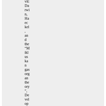
vit:
Da
rwi
n,
Ha
ec
kel
,
an
d
the
“M
ikl
us
ka
n
gas
org
an
the
ory
“,
De
vel
op