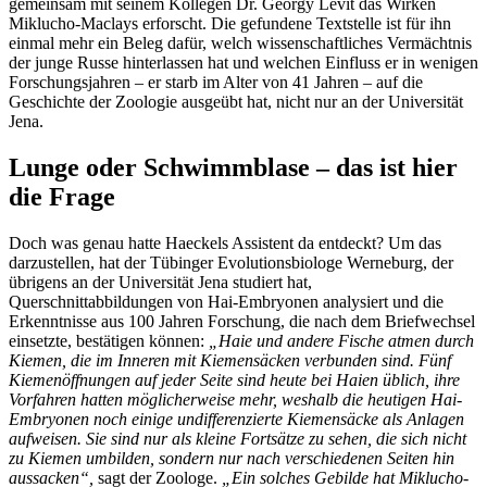
gemeinsam mit seinem Kollegen Dr. Georgy Levit das Wirken
Miklucho-Maclays erforscht. Die gefundene Textstelle ist für ihn
einmal mehr ein Beleg dafür, welch wissenschaftliches Vermächtnis
der junge Russe hinterlassen hat und welchen Einfluss er in wenigen
Forschungsjahren – er starb im Alter von 41 Jahren – auf die
Geschichte der Zoologie ausgeübt hat, nicht nur an der Universität
Jena.
Lunge oder Schwimmblase – das ist hier
die Frage
Doch was genau hatte Haeckels Assistent da entdeckt? Um das
darzustellen, hat der Tübinger Evolutionsbiologe Werneburg, der
übrigens an der Universität Jena studiert hat,
Querschnittabbildungen von Hai-Embryonen analysiert und die
Erkenntnisse aus 100 Jahren Forschung, die nach dem Briefwechsel
einsetzte, bestätigen können:
„Haie und andere Fische atmen durch
Kiemen, die im Inneren mit Kiemensäcken verbunden sind. Fünf
Kiemenöffnungen auf jeder Seite sind heute bei Haien üblich, ihre
Vorfahren hatten möglicherweise mehr, weshalb die heutigen Hai-
Embryonen noch einige undifferenzierte Kiemensäcke als Anlagen
aufweisen. Sie sind nur als kleine Fortsätze zu sehen, die sich nicht
zu Kiemen umbilden, sondern nur nach verschiedenen Seiten hin
aussacken“,
sagt der Zoologe.
„Ein solches Gebilde hat Miklucho-