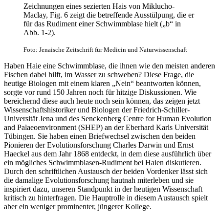
Zeichnungen eines sezierten Hais von Miklucho-
Maclay, Fig. 6 zeigt die betreffende Ausstülpung, die er
für das Rudiment einer Schwimmblase hielt („b“ in
Abb. 1-2).
Foto: Jenaische Zeitschrift für Medicin und Naturwissenschaft
Haben Haie eine Schwimmblase, die ihnen wie den meisten anderen
Fischen dabei hilft, im Wasser zu schweben? Diese Frage, die
heutige Biologen mit einem klaren „Nein“ beantworten können,
sorgte vor rund 150 Jahren noch für hitzige Diskussionen. Wie
bereichernd diese auch heute noch sein können, das zeigen jetzt
Wissenschaftshistoriker und Biologen der Friedrich-Schiller-
Universität Jena und des Senckenberg Centre for Human Evolution
and Palaeoenvironment (SHEP) an der Eberhard Karls Universität
Tübingen. Sie haben einen Briefwechsel zwischen den beiden
Pionieren der Evolutionsforschung Charles Darwin und Ernst
Haeckel aus dem Jahr 1868 entdeckt, in dem diese ausführlich über
ein mögliches Schwimmblasen-Rudiment bei Haien diskutieren.
Durch den schriftlichen Austausch der beiden Vordenker lässt sich
die damalige Evolutionsforschung hautnah miterleben und sie
inspiriert dazu, unseren Standpunkt in der heutigen Wissenschaft
kritisch zu hinterfragen. Die Hauptrolle in diesem Austausch spielt
aber ein weniger prominenter, jüngerer Kollege.