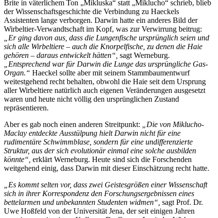
Brite in väterlichem Ton „Mikluska“ statt „Miklucho“ schrieb, blieb
der Wissenschaftsgeschichte die Verbindung zu Haeckels
Assistenten lange verborgen. Darwin hatte ein anderes Bild der
Wirbeltier-Verwandtschaft im Kopf, was zur Verwirrung beitrug:
„Er ging davon aus, dass die Lungenfische ursprünglich seien und
sich alle Wirbeltiere – auch die Knorpelfische, zu denen die Haie
gehören – daraus entwickelt hätten“,
sagt Werneburg.
„Entsprechend war für Darwin die Lunge das ursprüngliche Gas-
Organ.“
Haeckel sollte aber mit seinem Stammbaumentwurf
weitestgehend recht behalten, obwohl die Haie seit dem Ursprung
aller Wirbeltiere natürlich auch eigenen Veränderungen ausgesetzt
waren und heute nicht völlig den ursprünglichen Zustand
repräsentieren.
Aber es gab noch einen anderen Streitpunkt:
„Die von Miklucho-
Maclay entdeckte Ausstülpung hielt Darwin nicht für eine
rudimentäre Schwimmblase, sondern für eine undifferenzierte
Struktur, aus der sich evolutionär einmal eine solche ausbilden
könnte“,
erklärt Werneburg. Heute sind sich die Forschenden
weitgehend einig, dass Darwin mit dieser Einschätzung recht hatte.
„Es kommt selten vor, dass zwei Geistesgrößen einer Wissenschaft
sich in ihrer Korrespondenz den Forschungsergebnissen eines
bettelarmen und unbekannten Studenten widmen“,
sagt Prof. Dr.
Uwe Hoßfeld von der Universität Jena, der seit einigen Jahren