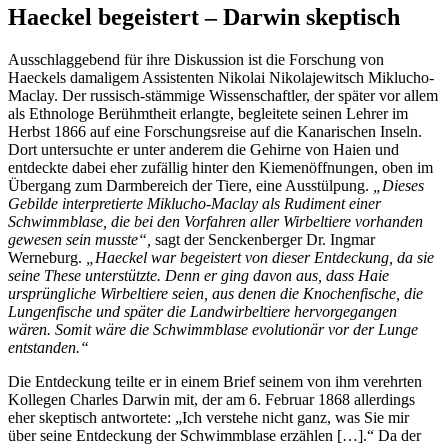
Haeckel begeistert – Darwin skeptisch
Ausschlaggebend für ihre Diskussion ist die Forschung von
Haeckels damaligem Assistenten Nikolai Nikolajewitsch Miklucho-
Maclay. Der russisch-stämmige Wissenschaftler, der später vor allem
als Ethnologe Berühmtheit erlangte, begleitete seinen Lehrer im
Herbst 1866 auf eine Forschungsreise auf die Kanarischen Inseln.
Dort untersuchte er unter anderem die Gehirne von Haien und
entdeckte dabei eher zufällig hinter den Kiemenöffnungen, oben im
Übergang zum Darmbereich der Tiere, eine Ausstülpung.
„Dieses
Gebilde interpretierte Miklucho-Maclay als Rudiment einer
Schwimmblase, die bei den Vorfahren aller Wirbeltiere vorhanden
gewesen sein musste“,
sagt der Senckenberger Dr. Ingmar
Werneburg.
„Haeckel war begeistert von dieser Entdeckung, da sie
seine These unterstützte. Denn er ging davon aus, dass Haie
ursprüngliche Wirbeltiere seien, aus denen die Knochenfische, die
Lungenfische und später die Landwirbeltiere hervorgegangen
wären. Somit wäre die Schwimmblase evolutionär vor der Lunge
entstanden.“
Die Entdeckung teilte er in einem Brief seinem von ihm verehrten
Kollegen Charles Darwin mit, der am 6. Februar 1868 allerdings
eher skeptisch antwortete: „Ich verstehe nicht ganz, was Sie mir
über seine Entdeckung der Schwimmblase erzählen […].“ Da der