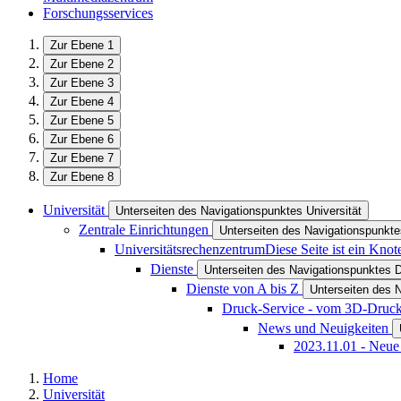
Forschungsservices
Zur Ebene 1
Zur Ebene 2
Zur Ebene 3
Zur Ebene 4
Zur Ebene 5
Zur Ebene 6
Zur Ebene 7
Zur Ebene 8
Universität
Unterseiten des Navigationspunktes Universität
Zentrale Einrichtungen
Unterseiten des Navigationspunkte
Universitätsrechenzentrum
Diese Seite ist ein Kno
Dienste
Unterseiten des Navigationspunktes 
Dienste von A bis Z
Unterseiten des 
Druck-Service - vom 3D-Druc
News und Neuigkeiten
2023.11.01 - Neue
Home
Universität