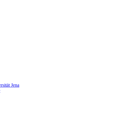
sität Jena
e