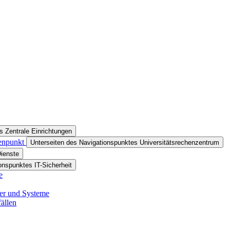
s Zentrale Einrichtungen
tenpunkt
Unterseiten des Navigationspunktes Universitätsrechenzentrum
Dienste
onspunktes IT-Sicherheit
e
ver und Systeme
ällen