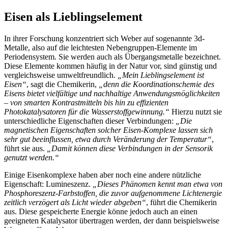
Eisen als Lieblingselement
In ihrer Forschung konzentriert sich Weber auf sogenannte 3d-
Metalle, also auf die leichtesten Nebengruppen-Elemente im
Periodensystem. Sie werden auch als Übergangsmetalle bezeichnet.
Diese Elemente kommen häufig in der Natur vor, sind günstig und
vergleichsweise umweltfreundlich.
„Mein Lieblingselement ist
Eisen“
, sagt die Chemikerin,
„denn die Koordinationschemie des
Eisens bietet vielfältige und nachhaltige Anwendungsmöglichkeiten
– von smarten Kontrastmitteln bis hin zu effizienten
Photokatalysatoren für die Wasserstoffgewinnung.“
Hierzu nutzt sie
unterschiedliche Eigenschaften dieser Verbindungen:
„Die
magnetischen Eigenschaften solcher Eisen-Komplexe lassen sich
sehr gut beeinflussen, etwa durch Veränderung der Temperatur“
,
führt sie aus.
„Damit können diese Verbindungen in der Sensorik
genutzt werden.“
Einige Eisenkomplexe haben aber noch eine andere nützliche
Eigenschaft: Lumineszenz.
„Dieses Phänomen kennt man etwa von
Phosphoreszenz-Farbstoffen, die zuvor aufgenommene Lichtenergie
zeitlich verzögert als Licht wieder abgeben“
, führt die Chemikerin
aus. Diese gespeicherte Energie könne jedoch auch an einen
geeigneten Katalysator übertragen werden, der dann beispielsweise