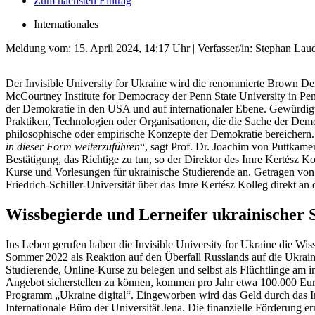
Zum nächsten Eintrag
Internationales
Meldung vom:
15. April 2024, 14:17 Uhr
| Verfasser/in: Stephan Lau
Der Invisible University for Ukraine wird die renommierte Brown De
McCourtney Institute for Democracy der Penn State University in Pe
der Demokratie in den USA und auf internationaler Ebene. Gewürdigt
Praktiken, Technologien oder Organisationen, die die Sache der Demok
philosophische oder empirische Konzepte der Demokratie bereichern.
in dieser Form weiterzuführen
“, sagt Prof. Dr. Joachim von Puttkamer
Bestätigung, das Richtige zu tun, so der Direktor des Imre Kertész Kol
Kurse und Vorlesungen für ukrainische Studierende an. Getragen von 
Friedrich-Schiller-Universität über das Imre Kertész Kolleg direkt an d
Wissbegierde und Lerneifer ukrainischer
Ins Leben gerufen haben die Invisible University for Ukraine die Wis
Sommer 2022 als Reaktion auf den Überfall Russlands auf die Ukraine
Studierende, Online-Kurse zu belegen und selbst als Flüchtlinge am i
Angebot sicherstellen zu können, kommen pro Jahr etwa 100.000 E
Programm „Ukraine digital“. Eingeworben wird das Geld durch das Im
Internationale Büro der Universität Jena. Die finanzielle Förderung 