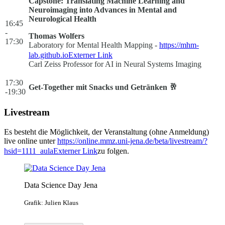
Capstone: Translating Machine Learning and
Neuroimaging into Advances in Mental and
Neurological Health
16:45
-
Thomas Wolfers
17:30
Laboratory for Mental Health Mapping -
https://mhm-
lab.github.io
Externer Link
Carl Zeiss Professor for AI in Neural Systems Imaging
17:30
Get-Together mit Snacks und Getränken 🥂
-19:30
Livestream
Es besteht die Möglichkeit, der Veranstaltung (ohne Anmeldung)
live online unter
https://online.mmz.uni-jena.de/beta/livestream/?
hsid=1111_aula
Externer Link
zu folgen.
Data Science Day Jena
Grafik: Julien Klaus