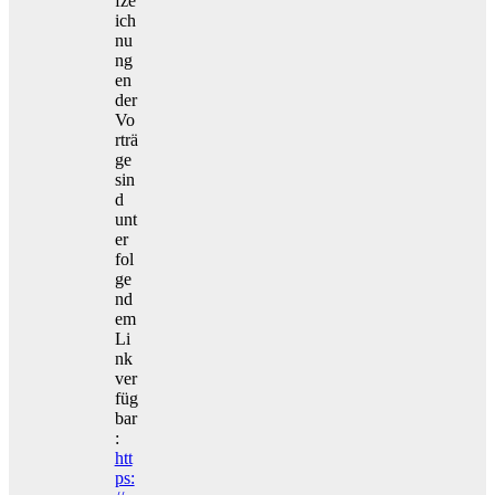
fze
ich
nu
ng
en
der
Vo
rträ
ge
sin
d
unt
er
fol
ge
nd
em
Li
nk
ver
füg
bar
:
htt
ps: