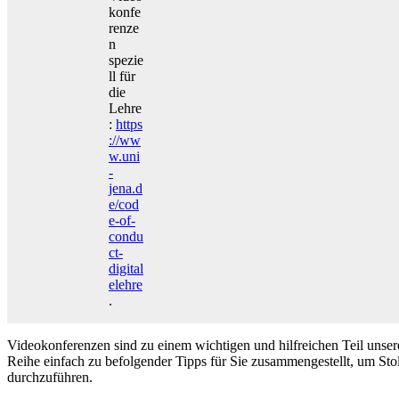
konfe
renze
n
spezie
ll für
die
Lehre
:
https
://ww
w.uni
-
jena.d
e/cod
e-of-
condu
ct-
digital
elehre
.
Videokonferenzen sind zu einem wichtigen und hilfreichen Teil uns
Reihe einfach zu befolgender Tipps für Sie zusammengestellt, um Sto
durchzuführen.