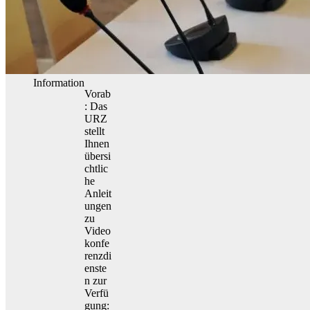
Information
Vorab
: Das
URZ
stellt
Ihnen
übersi
chtlic
he
Anleit
ungen
zu
Video
konfe
renzdi
enste
n zur
Verfü
gung: