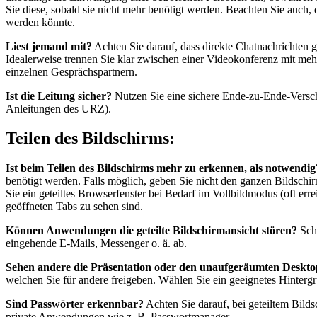
Sie diese, sobald sie nicht mehr benötigt werden. Beachten Sie auch
werden könnte.
Liest jemand mit?
Achten Sie darauf, dass direkte Chatnachrichten ge
Idealerweise trennen Sie klar zwischen einer Videokonferenz mit me
einzelnen Gesprächspartnern.
Ist die Leitung sicher?
Nutzen Sie eine sichere Ende-zu-Ende-Verschl
Anleitungen des URZ).
Teilen des Bildschirms:
Ist beim Teilen des Bildschirms mehr zu erkennen, als notwendig
benötigt werden. Falls möglich, geben Sie nicht den ganzen Bildsch
Sie ein geteiltes Browserfenster bei Bedarf im Vollbildmodus (oft erre
geöffneten Tabs zu sehen sind.
Können Anwendungen die geteilte Bildschirmansicht stören?
Scha
eingehende E-Mails, Messenger o. ä. ab.
Sehen andere die Präsentation oder den unaufgeräumten Deskt
welchen Sie für andere freigeben. Wählen Sie ein geeignetes Hintergr
Sind Passwörter erkennbar?
Achten Sie darauf, bei geteiltem Bild
private Anwendungen wie z. B. Passwortmanager.