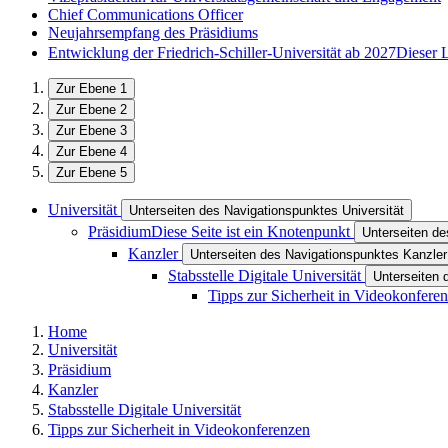
Chief Communications Officer
Neujahrsempfang des Präsidiums
Entwicklung der Friedrich-Schiller-Universität ab 2027
Dieser 
Zur Ebene 1
Zur Ebene 2
Zur Ebene 3
Zur Ebene 4
Zur Ebene 5
Universität
Unterseiten des Navigationspunktes Universität
Präsidium
Diese Seite ist ein Knotenpunkt
Unterseiten d
Kanzler
Unterseiten des Navigationspunktes Kanzler
Stabsstelle Digitale Universität
Unterseiten 
Tipps zur Sicherheit in Videokonfere
Home
Universität
Präsidium
Kanzler
Stabsstelle Digitale Universität
Tipps zur Sicherheit in Videokonferenzen