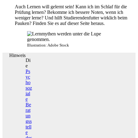
Auch Lernen will gelernt sein! Kann ich im Schlaf für die
Prüfung lernen? Bekomme ich bessere Noten, wenn ich
weniger lerne? Und hilft Studierendenfutter wirklich beim
Pauken? Finden Sie es auf dieser Seite heraus.
Illustration: Adobe Stock
Hinweis
Di
e
Ps
yc
ho
soz
ial
e
Be
rat
un
gss
tell
e
des