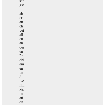
san
gst
,
ab
er
au
ch
bei
all
en
an
der
en
Pr
obl
em
en
un
d
Ko
nfli
kts
itu
ati
on