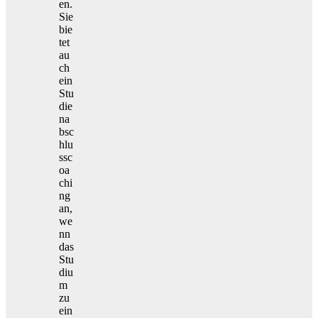
en.
Sie
bie
tet
au
ch
ein
Stu
die
na
bsc
hlu
ssc
oa
chi
ng
an,
we
nn
das
Stu
diu
m
zu
ein