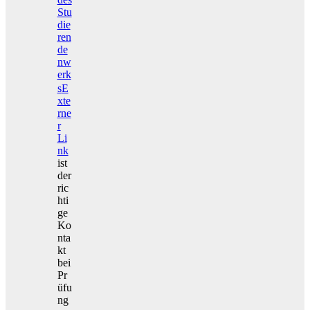
Stu
die
ren
de
nw
erk
s
E
xte
rne
r
Li
nk
ist
der
ric
hti
ge
Ko
nta
kt
bei
Pr
üfu
ng