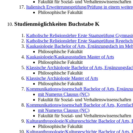
Fakultät für Sozial- und Verhaltenswissenschaften
Italienisch
Erweiterungsprüfung/Prüfung in einem weit
Philosophische Fakultät
Studienmöglichkeiten Buchstabe
K
Katholische Religionslehre
Erste Staatsprüfung Gymnas
Katholische Religionslehre
Erste Staatsprüfung Regelsch
Kaukasiologie
Bachelor of Arts, Ergänzungsfach im Me
Philosophische Fakultät
Kaukasiologie/Kaukasusstudien
Master of Arts
Philosophische Fakultät
Klassische Archäologie
Bachelor of Arts, Ergänzungsfa
Philosophische Fakultät
Klassische Archäologie
Master of Arts
Philosophische Fakultät
Kommunikationswissenschaft
Bachelor of Arts, Ergänz
mit Numerus Clausus (NC)
Fakultät für Sozial- und Verhaltenswissenschaften
Kommunikationswissenschaft
Bachelor of Arts, Kernfa
mit Numerus Clausus (NC)
Fakultät für Sozial- und Verhaltenswissenschaften
Kulturanthropologie/Kulturgeschichte
Bachelor of Arts,
Philosophische Fakultät
Kulturanthropologie/Kulturgeschichte
Bachelor of Arts,