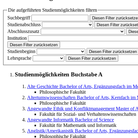
Die aufgeführten Studienmöglichkeiten filtern
Suchbegriff
Diesen Filter zurücksetz
Studienabschluss
Diesen Filter zurückse
Abschlusszusatz
Diese
Institution
Diesen Filter zurücksetzen
Studienbeginn
Diesen Filter zurücksetzen
Lehrsprache
Diesen Filter zurücksetzen
Studienmöglichkeiten Buchstabe
A
Alte Geschichte
Bachelor of Arts, Ergänzungsfach im M
Philosophische Fakultät
Altertumswissenschaften
Bachelor of Arts, Kernfach im
Philosophische Fakultät
Angewandte Ethik und Konfliktmanagement
Master of A
Fakultät für Sozial- und Verhaltenswissenschaften
Angewandte Informatik
Bachelor of Science
Fakultät für Mathematik und Informatik
Anglistik/Amerikanistik
Bachelor of Arts, Ergänzungsfa
Philosophische Fakultät