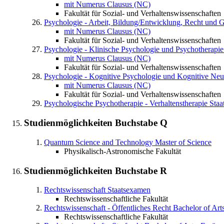
mit Numerus Clausus (NC)
Fakultät für Sozial- und Verhaltenswissenschaften
Psychologie - Arbeit, Bildung/Entwicklung, Recht und 
mit Numerus Clausus (NC)
Fakultät für Sozial- und Verhaltenswissenschaften
Psychologie - Klinische Psychologie und Psychotherapie
mit Numerus Clausus (NC)
Fakultät für Sozial- und Verhaltenswissenschaften
Psychologie - Kognitive Psychologie und Kognitive Neu
mit Numerus Clausus (NC)
Fakultät für Sozial- und Verhaltenswissenschaften
Psychologische Psychotherapie - Verhaltenstherapie
Staa
Studienmöglichkeiten Buchstabe
Q
Quantum Science and Technology
Master of Science
Physikalisch-Astronomische Fakultät
Studienmöglichkeiten Buchstabe
R
Rechtswissenschaft
Staatsexamen
Rechtswissenschaftliche Fakultät
Rechtswissenschaft - Öffentliches Recht
Bachelor of Ar
Rechtswissenschaftliche Fakultät