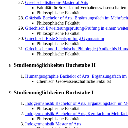
Gesellschaftstheorie
Master of Arts
Fakultät für Sozial- und Verhaltenswissenschaften
Philosophische Fakultät
Gräzistik
Bachelor of Arts, Ergänzungsfach im Mehrfac
Philosophische Fakultät
Griechisch
Erweiterungsprüfung/Prüfung in einem weit
Philosophische Fakultät
Griechisch
Erste Staatsprüfung Gymnasium
Philosophische Fakultät
Griechische und Lateinische Philologie (Antike bis Hum
Philosophische Fakultät
Studienmöglichkeiten Buchstabe
H
Humangeographie
Bachelor of Arts, Ergänzungsfach im
Chemisch-Geowissenschaftliche Fakultät
Studienmöglichkeiten Buchstabe
I
Indogermanistik
Bachelor of Arts, Ergänzungsfach im M
Philosophische Fakultät
Indogermanistik
Bachelor of Arts, Kernfach im Mehrfac
Philosophische Fakultät
Indogermanistik
Master of Arts