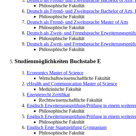
Deutsch als Fremd- und Zweitsprache
Bachelor of Arts,
Philosophische Fakultät
Deutsch als Fremd- und Zweitsprache
Bachelor of Arts,
Philosophische Fakultät
Deutsch als Fremd- und Zweitsprache
Master of Arts
Philosophische Fakultät
Deutsch als Zweit- und Fremdsprache
Erweiterungsprüf
Philosophische Fakultät
Deutsch als Zweit- und Fremdsprache
Erweiterungsprüfu
Philosophische Fakultät
Studienmöglichkeiten Buchstabe
E
Economics
Master of Science
Wirtschaftswissenschaftliche Fakultät
eHealth and Communication
Master of Science
Medizinische Fakultät
Energierecht
Zertifikat
Rechtswissenschaftliche Fakultät
Englisch
Erweiterungsprüfung/Prüfung in einem weite
Philosophische Fakultät
Englisch
Erweiterungsprüfung/Prüfung in einem weitere
Philosophische Fakultät
Englisch
Erste Staatsprüfung Gymnasium
Philosophische Fakultät