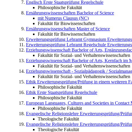
Englisch
Erste Staatsprüfung Regelschule
Philosophische Fakultät
Ernährungswissenschaften
Bachelor of Science
mit Numerus Clausus (NC)
Fakultät für Biowissenschaften
Ernährungswissenschaften
Master of Science
Fakultät für Biowissenschaften
Erweiterungsprüfung Lehramt Gymnasium
Erweiterung
Erweiterungsprüfung Lehramt Regelschule
Erweiterungs
Erziehungswissenschaft
Bachelor of Arts, Ergänzungsfa
Fakultät für Sozial- und Verhaltenswissenschaften
Erziehungswissenschaft
Bachelor of Arts, Kernfach im 
Fakultät für Sozial- und Verhaltenswissenschaften
Erziehungswissenschaft - Sozialpädagogik / Sozialmana
Fakultät für Sozial- und Verhaltenswissenschaften
Ethik
Erweiterungsprüfung/Prüfung in einem weiteren F
Philosophische Fakultät
Ethik
Erste Staatsprüfung Regelschule
Philosophische Fakultät
European Languages, Cultures and Societies in Contact
Philosophische Fakultät
Evangelische Religionslehre
Erweiterungsprüfung/Prüfu
Theologische Fakultät
Evangelische Religionslehre
Erweiterungsprüfung/Prüfun
Theologische Fakultät