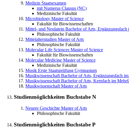
Medizin
Staatsexamen
mit Numerus Clausus (NC)
Medizinische Fakultät
Microbiology
Master of Science
Fakultät für Biowissenschaften
Mittel- und Neulatein
Bachelor of Arts, Ergänzungsfach
Philosophische Fakultät
Mittelalterstudien
Master of Arts
Philosophische Fakultät
Molecular Life Sciences
Master of Science
Fakultät für Biowissenschaften
Molecular Medicine
Master of Science
Medizinische Fakultät
Musik
Erste Staatsprüfung Gymnasium
Musikwissenschaft
Bachelor of Arts, Ergänzungsfach i
Musikwissenschaft
Bachelor of Arts, Kernfach im Mehr
Musikwissenschaft
Master of Arts
Studienmöglichkeiten Buchstabe
N
Neuere Geschichte
Master of Arts
Philosophische Fakultät
Studienmöglichkeiten Buchstabe
P