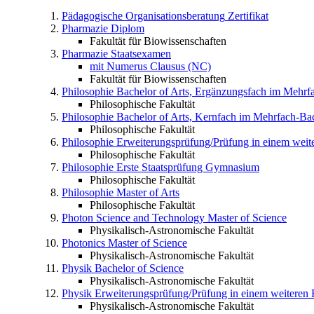
Pädagogische Organisationsberatung
Zertifikat
Pharmazie
Diplom
Fakultät für Biowissenschaften
Pharmazie
Staatsexamen
mit Numerus Clausus (NC)
Fakultät für Biowissenschaften
Philosophie
Bachelor of Arts, Ergänzungsfach im Mehrf
Philosophische Fakultät
Philosophie
Bachelor of Arts, Kernfach im Mehrfach-Ba
Philosophische Fakultät
Philosophie
Erweiterungsprüfung/Prüfung in einem wei
Philosophische Fakultät
Philosophie
Erste Staatsprüfung Gymnasium
Philosophische Fakultät
Philosophie
Master of Arts
Philosophische Fakultät
Photon Science and Technology
Master of Science
Physikalisch-Astronomische Fakultät
Photonics
Master of Science
Physikalisch-Astronomische Fakultät
Physik
Bachelor of Science
Physikalisch-Astronomische Fakultät
Physik
Erweiterungsprüfung/Prüfung in einem weitere
Physikalisch-Astronomische Fakultät