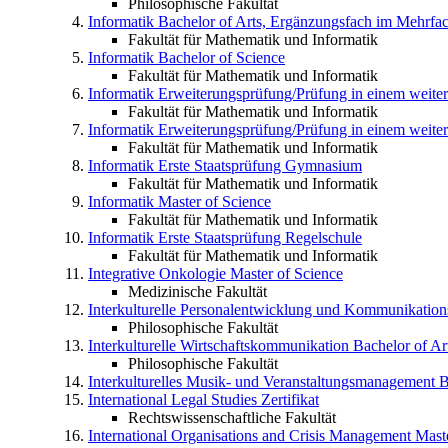
Philosophische Fakultät
Informatik
Bachelor of Arts, Ergänzungsfach im Mehrfa
Fakultät für Mathematik und Informatik
Informatik
Bachelor of Science
Fakultät für Mathematik und Informatik
Informatik
Erweiterungsprüfung/Prüfung in einem weit
Fakultät für Mathematik und Informatik
Informatik
Erweiterungsprüfung/Prüfung in einem weite
Fakultät für Mathematik und Informatik
Informatik
Erste Staatsprüfung Gymnasium
Fakultät für Mathematik und Informatik
Informatik
Master of Science
Fakultät für Mathematik und Informatik
Informatik
Erste Staatsprüfung Regelschule
Fakultät für Mathematik und Informatik
Integrative Onkologie
Master of Science
Medizinische Fakultät
Interkulturelle Personalentwicklung und Kommunikati
Philosophische Fakultät
Interkulturelle Wirtschaftskommunikation
Bachelor of A
Philosophische Fakultät
Interkulturelles Musik- und Veranstaltungsmanagement
B
International Legal Studies
Zertifikat
Rechtswissenschaftliche Fakultät
International Organisations and Crisis Management
Maste