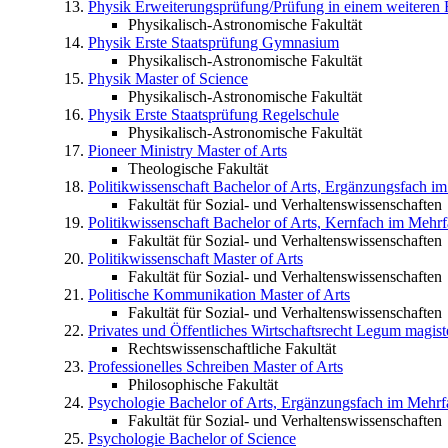
Physik
Erweiterungsprüfung/Prüfung in einem weiteren 
Physikalisch-Astronomische Fakultät
Physik
Erste Staatsprüfung Gymnasium
Physikalisch-Astronomische Fakultät
Physik
Master of Science
Physikalisch-Astronomische Fakultät
Physik
Erste Staatsprüfung Regelschule
Physikalisch-Astronomische Fakultät
Pioneer Ministry
Master of Arts
Theologische Fakultät
Politikwissenschaft
Bachelor of Arts, Ergänzungsfach i
Fakultät für Sozial- und Verhaltenswissenschaften
Politikwissenschaft
Bachelor of Arts, Kernfach im Mehr
Fakultät für Sozial- und Verhaltenswissenschaften
Politikwissenschaft
Master of Arts
Fakultät für Sozial- und Verhaltenswissenschaften
Politische Kommunikation
Master of Arts
Fakultät für Sozial- und Verhaltenswissenschaften
Privates und Öffentliches Wirtschaftsrecht
Legum magiste
Rechtswissenschaftliche Fakultät
Professionelles Schreiben
Master of Arts
Philosophische Fakultät
Psychologie
Bachelor of Arts, Ergänzungsfach im Mehr
Fakultät für Sozial- und Verhaltenswissenschaften
Psychologie
Bachelor of Science