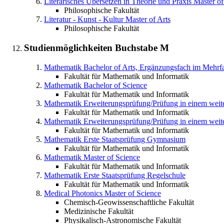
Literarisches Übersetzen in Theorie und Praxis
Master of
Philosophische Fakultät
Literatur - Kunst - Kultur
Master of Arts
Philosophische Fakultät
Studienmöglichkeiten Buchstabe
M
Mathematik
Bachelor of Arts, Ergänzungsfach im Mehrf
Fakultät für Mathematik und Informatik
Mathematik
Bachelor of Science
Fakultät für Mathematik und Informatik
Mathematik
Erweiterungsprüfung/Prüfung in einem wei
Fakultät für Mathematik und Informatik
Mathematik
Erweiterungsprüfung/Prüfung in einem weit
Fakultät für Mathematik und Informatik
Mathematik
Erste Staatsprüfung Gymnasium
Fakultät für Mathematik und Informatik
Mathematik
Master of Science
Fakultät für Mathematik und Informatik
Mathematik
Erste Staatsprüfung Regelschule
Fakultät für Mathematik und Informatik
Medical Photonics
Master of Science
Chemisch-Geowissenschaftliche Fakultät
Medizinische Fakultät
Physikalisch-Astronomische Fakultät