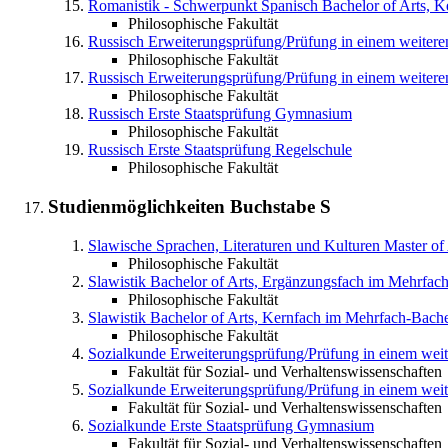
Romanistik - Schwerpunkt Spanisch
Bachelor of Arts, 
Philosophische Fakultät
Russisch
Erweiterungsprüfung/Prüfung in einem weite
Philosophische Fakultät
Russisch
Erweiterungsprüfung/Prüfung in einem weitere
Philosophische Fakultät
Russisch
Erste Staatsprüfung Gymnasium
Philosophische Fakultät
Russisch
Erste Staatsprüfung Regelschule
Philosophische Fakultät
Studienmöglichkeiten Buchstabe
S
Slawische Sprachen, Literaturen und Kulturen
Master of
Philosophische Fakultät
Slawistik
Bachelor of Arts, Ergänzungsfach im Mehrfac
Philosophische Fakultät
Slawistik
Bachelor of Arts, Kernfach im Mehrfach-Bache
Philosophische Fakultät
Sozialkunde
Erweiterungsprüfung/Prüfung in einem we
Fakultät für Sozial- und Verhaltenswissenschaften
Sozialkunde
Erweiterungsprüfung/Prüfung in einem wei
Fakultät für Sozial- und Verhaltenswissenschaften
Sozialkunde
Erste Staatsprüfung Gymnasium
Fakultät für Sozial- und Verhaltenswissenschaften