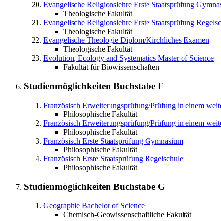
Evangelische Religionslehre
Erste Staatsprüfung Gymna
Theologische Fakultät
Evangelische Religionslehre
Erste Staatsprüfung Regels
Theologische Fakultät
Evangelische Theologie
Diplom/Kirchliches Examen
Theologische Fakultät
Evolution, Ecology and Systematics
Master of Science
Fakultät für Biowissenschaften
Studienmöglichkeiten Buchstabe
F
Französisch
Erweiterungsprüfung/Prüfung in einem wei
Philosophische Fakultät
Französisch
Erweiterungsprüfung/Prüfung in einem weit
Philosophische Fakultät
Französisch
Erste Staatsprüfung Gymnasium
Philosophische Fakultät
Französisch
Erste Staatsprüfung Regelschule
Philosophische Fakultät
Studienmöglichkeiten Buchstabe
G
Geographie
Bachelor of Science
Chemisch-Geowissenschaftliche Fakultät