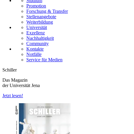
Studium
Promotion
Forschung & Transfer
Stellenangebote
Weiterbildung
Universität
Exzellenz
Nachhaltigkeit
Community
Kontakte
Notfälle
Service für Medien
Schiller
Das Magazin
der Universität Jena
Jetzt lesen!