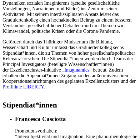
Dynamiken sozialen Imaginierens (geteilte gesellschaftliche
Vorstellungen, Narrationen und Bilder) ins Zentrum seiner
Aktivitäten. Mit seinem interdisziplinären Ansatz leistet das
Graduiertenkolleg einen hochaktuellen Beitrag zu einem besseren
Verständnis gesellschaftlicher Debatten rund um Themen wie
Klimawandel, politische Krisen oder die Corona-Pandemie.
Gefördert durch das Thüringer Ministerium für Bildung,
Wissenschaft und Kultur umfasst das Graduiertenkolleg sechs
Stipendiat*innen, die zu Themen von hoher gesellschaftspolitischer
Relevanz forschen. Die Stipendiat*innen werden durch Teams der
Principal Investigators (beteiligte Wissenschaftler*innen)
der Exzellenzcluster-Initiative „
Imaginamics
“ betreut. Zudem
erhalten die Stipendiat*innen Zugang zu den außeruniversitären
Kooperationseinrichtungen des geplanten Exzellenzclusters und der
Profillinie LIBERTY
.
Stipendiat*innen
Francesca Casciotta
Promotionsvorhaben:
"Intersubjektivität und Imagination: Eine phäno-menologische