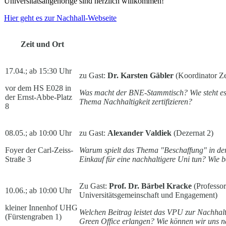
Universitätsangehörige sind herzlich willkommen!
Hier geht es zur Nachhall-Webseite
Zeit und Ort
17.04.; ab 15:30 Uhr
zu Gast:
Dr.
Karsten Gäbler
(Koordinator Ze
vor dem HS E028 in
Was macht der BNE-Stammtisch? Wie steht es
der Ernst-Abbe-Platz
Thema Nachhaltigkeit zertifizieren?
8
08.05.; ab 10:00 Uhr
zu Gast:
Alexander Valdiek
(Dezernat 2)
Foyer der Carl-Zeiss-
Warum spielt das Thema "Beschaffung" in der
Straße 3
Einkauf für eine nachhaltigere Uni tun? Wie 
Zu Gast:
Prof. Dr. Bärbel Kracke
(Professo
10.06.; ab 10:00 Uhr
Universitätsgemeinschaft und Engagement)
kleiner Innenhof UHG
Welchen Beitrag leistet das VPU zur Nachhal
(Fürstengraben 1)
Green Office erlangen? Wie können wir uns n