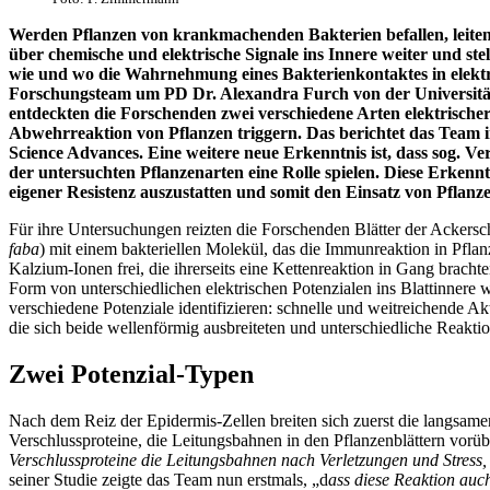
Werden Pflanzen von krankmachenden Bakterien befallen, leiten 
über chemische und elektrische Signale ins Innere weiter und st
wie und wo die Wahrnehmung eines Bakterienkontaktes in elektr
Forschungsteam um PD Dr. Alexandra Furch von der Universität 
entdeckten die Forschenden zwei verschiedene Arten elektrischer 
Abwehrreaktion von Pflanzen triggern. Das berichtet das Team i
Science Advances. Eine weitere neue Erkenntnis ist, dass sog. V
der untersuchten Pflanzenarten eine Rolle spielen. Diese Erkenn
eigener Resistenz auszustatten und somit den Einsatz von Pflanz
Für ihre Untersuchungen reizten die Forschenden Blätter der Ackers
faba
) mit einem bakteriellen Molekül, das die Immunreaktion in Pflan
Kalzium-Ionen frei, die ihrerseits eine Kettenreaktion in Gang brach
Form von unterschiedlichen elektrischen Potenzialen ins Blattinnere 
verschiedene Potenziale identifizieren: schnelle und weitreichende A
die sich beide wellenförmig ausbreiteten und unterschiedliche Reaktio
Zwei Potenzial-Typen
Nach dem Reiz der Epidermis-Zellen breiten sich zuerst die langsamen
Verschlussproteine, die Leitungsbahnen in den Pflanzenblättern vorü
Verschlussproteine die Leitungsbahnen nach Verletzungen und Stress, 
seiner Studie zeigte das Team nun erstmals, „d
ass diese Reaktion auch