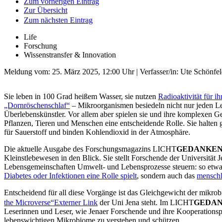
Zum vorherigen Eintrag
Zur Übersicht
Zum nächsten Eintrag
Life
Forschung
Wissenstransfer & Innovation
Meldung vom:
25. März 2025, 12:00 Uhr
| Verfasser/in: Ute Schönfe
Sie leben in 100 Grad heißem Wasser, sie nutzen
Radioaktivität für i
„Dornröschenschlaf“
– Mikroorganismen besiedeln nicht nur jeden Le
Überlebenskünstler. Vor allem aber spielen sie und ihre komplexen 
Pflanzen, Tieren und Menschen eine entscheidende Rolle. Sie halten 
für Sauerstoff und binden Kohlendioxid in der Atmosphäre.
Die aktuelle Ausgabe des Forschungsmagazins LICHT
GEDANKE
Kleinstlebewesen in den Blick. Sie stellt Forschende der Universität J
Lebensgemeinschaften Umwelt- und Lebensprozesse steuern: so etw
Diabetes oder Infektionen eine Rolle spielt
, sondern auch das
menschl
Entscheidend für all diese Vorgänge ist das Gleichgewicht der mikro
the Microverse“
Externer Link
der Uni Jena steht. Im LICHT
GEDA
Leserinnen und Leser, wie Jenaer Forschende und ihre Kooperationspa
lebenswichtigen Mikrobiome zu verstehen und schützen.