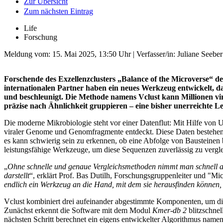
Zur Übersicht
Zum nächsten Eintrag
Life
Forschung
Meldung vom:
15. Mai 2025, 13:50 Uhr
| Verfasser/in: Juliane Seeber
Forschende des Exzellenzclusters „Balance of the Microverse“ der
internationalen Partner haben ein neues Werkzeug entwickelt, da
und beschleunigt. Die Methode namens Vclust kann Millionen v
präzise nach Ähnlichkeit gruppieren – eine bisher unerreichte L
Die moderne Mikrobiologie steht vor einer Datenflut: Mit Hilfe vo
viraler Genome und Genomfragmente entdeckt. Diese Daten bestehen
es kann schwierig sein zu erkennen, ob eine Abfolge von Bausteinen b
leistungsfähige Werkzeuge, um diese Sequenzen zuverlässig zu verglei
„
Ohne schnelle und genaue Vergleichsmethoden nimmt man schnell an, 
darstellt
“, erklärt Prof. Bas Dutilh, Forschungsgruppenleiter und "Mic
endlich ein Werkzeug an die Hand, mit dem sie herausfinden können,
Vclust kombiniert drei aufeinander abgestimmte Komponenten, um di
Zunächst erkennt die Software mit dem Modul
Kmer-db 2
blitzschne
nächsten Schritt berechnet ein eigens entwickelter Algorithmus name