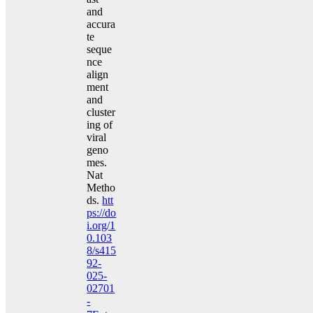
and
accura
te
seque
nce
align
ment
and
cluster
ing of
viral
geno
mes.
Nat
Metho
ds.
htt
ps://do
i.org/1
0.103
8/s415
92-
025-
02701
-