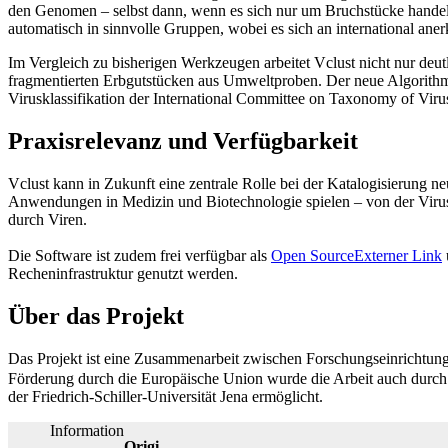
den Genomen – selbst dann, wenn es sich nur um Bruchstücke handelt
automatisch in sinnvolle Gruppen, wobei es sich an international anerk
Im Vergleich zu bisherigen Werkzeugen arbeitet Vclust nicht nur deutli
fragmentierten Erbgutstücken aus Umweltproben. Der neue Algorithmus 
Virusklassifikation der International Committee on Taxonomy of Vir
Praxisrelevanz und Verfügbarkeit
Vclust kann in Zukunft eine zentrale Rolle bei der Katalogisierung ne
Anwendungen in Medizin und Biotechnologie spielen – von der Virus
durch Viren.
Die Software ist zudem frei verfügbar als
Open Source
Externer Link
Recheninfrastruktur genutzt werden.
Über das Projekt
Das Projekt ist eine Zusammenarbeit zwischen Forschungseinrichtun
Förderung durch die Europäische Union wurde die Arbeit auch durc
der Friedrich-Schiller-Universität Jena ermöglicht.
Information
Origi