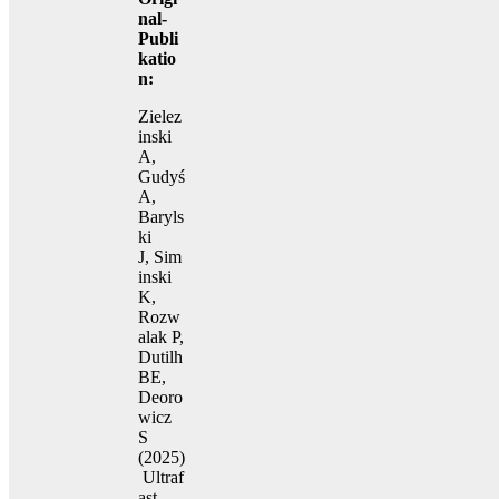
nal-
Publi
katio
n:
Zielez
inski
A,
Gudyś
A,
Baryls
ki
J, Sim
inski
K,
Rozw
alak P,
Dutilh
BE,
Deoro
wicz
S
(2025)
Ultraf
ast