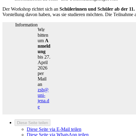
Der Workshop richtet sich an
Schülerinnen und Schüler ab der 11. 
Vorstellung davon haben, was sie studieren möchten. Die Teilnahme
Information
Wir
bitten
um
A
nmeld
ung
bis 27.
April
2026
per
Mail
an
zsb@
uni-
jena.d
e
Diese Seite teilen
Diese Seite via E-Mail teilen
Diese Seite via WhatsApp teilen