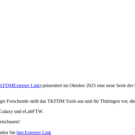
KFDM
Externer Link
) präsentiert im Oktober 2025 eine neue Serie de
er Forschende stellt das TKFDM Tools aus und für Thüringen vor, die
, Galaxy und eLabFTW.
beischauen!
inden Sie
hier.
Externer Link