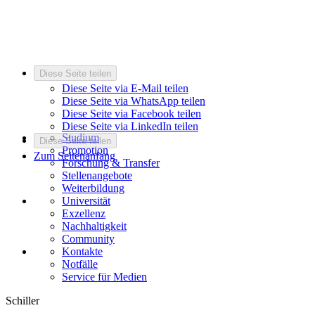
Diese Seite teilen
Diese Seite via E-Mail teilen
Diese Seite via WhatsApp teilen
Diese Seite via Facebook teilen
Diese Seite via LinkedIn teilen
Studium
Diese Seite teilen
Promotion
Zum Seitenanfang
Forschung & Transfer
Stellenangebote
Weiterbildung
Universität
Exzellenz
Nachhaltigkeit
Community
Kontakte
Notfälle
Service für Medien
Schiller