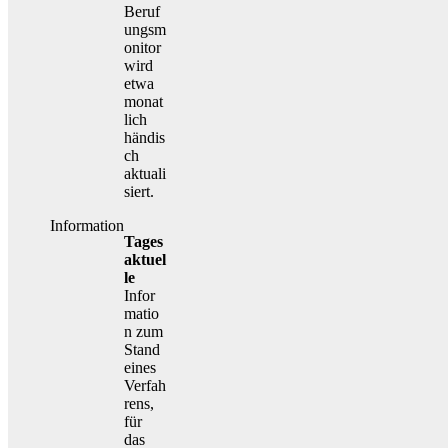
Beruf
ungsm
onitor
wird
etwa
monat
lich
händis
ch
aktuali
siert.
Information
Tages
aktuel
le
Infor
matio
n zum
Stand
eines
Verfah
rens,
für
das