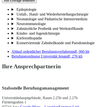
Alle Einträge erweitern
Epileptologie
Unfall-, Hand- und Wiederherstellungschirurgie
Neonatologie und Pädiatrische Intensivmedizin
Neuroimmunologie
Zahnärztliche Prothetik und Werkstoffkunde
Kinder- und Jugendchirurgie
Kieferorthopädie
Konservierende Zahnheilkunde und Parodontologie
Ablauf ordentlicher Berufungsverfahren
pdf, 960 kb
Berufungsordnung Universität Jena
pdf, 276 kb
Ihre Ansprechpartnerin
Stabsstelle Berufungsmanagement
Universitätshauptgebäude, Raum 2.25b und 2.27b
Fürstengraben 1
07743 Jena
Google Maps – Lageplan
Externer Link