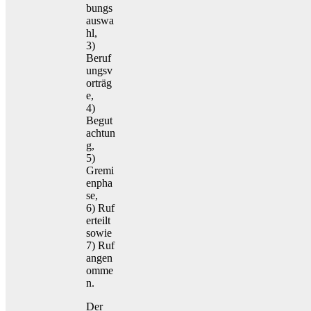
bungs
auswa
hl,
3)
Beruf
ungsv
orträg
e,
4)
Begut
achtun
g,
5)
Gremi
enpha
se,
6) Ruf
erteilt
sowie
7) Ruf
angen
omme
n.
Der