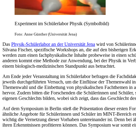
Experiment im Schülerlabor Physik (Symbolbild)
Foto: Anne Günther (Universität Jena)
Das
Physik-Schülerlabor an der Universität Jena
wird von Schülerinne
Silvana Fischer, spezifische Workshops an, die auf den bisherigen Er
werden zum einen fachphysikalische Inhalte probeweise in einen schü
anderen kommt eine Methode zur Anwendung, bei der Physik in Verbi
einem biologisch-medizinischen Standpunkt aus betrachtet.
Am Ende jeder Veranstaltung im Schülerlabor befragen die Fachdidakt
jeweils durchgeführten Versuch, um die Einflüsse der Themenwahl in
Themenwahl und die Einbettung von physikalischen Fachthemen in ande
hervor. Zudem bitten die Forschenden die Schülerinnen und Schüler, s
eigenen Geschlechts bilden, wobei sich zeigt, dass das Geschlecht de
Auf dem Symposium in Berlin stieß die Präsentation dieser ersten For
ähnliche Angebote für Schülerinnen und Schüler im MINT-Bereich ent
wichtig die Vernetzung dieser Vorhaben untereinander ist. Denn bei ä
ihren Erkenntnissen profitieren können. Das Symposium war somit e