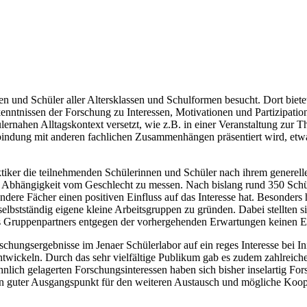
n und Schüler aller Altersklassen und Schulformen besucht. Dort bietet
kenntnissen der Forschung zu Interessen, Motivationen und Partizipati
lernahen Alltagskontext versetzt, wie z.B. in einer Veranstaltung zur
ndung mit anderen fachlichen Zusammenhängen präsentiert wird, etwa
iker die teilnehmenden Schülerinnen und Schüler nach ihrem generelle
 Abhängigkeit vom Geschlecht zu messen. Nach bislang rund 350 Schüle
re Fächer einen positiven Einfluss auf das Interesse hat. Besonders h
elbstständig eigene kleine Arbeitsgruppen zu gründen. Dabei stellten s
s Gruppenpartners entgegen der vorhergehenden Erwartungen keinen Einfl
schungsergebnisse im Jenaer Schülerlabor auf ein reges Interesse bei 
wickeln. Durch das sehr vielfältige Publikum gab es zudem zahlreiche
hnlich gelagerten Forschungsinteressen haben sich bisher inselartig Fo
in guter Ausgangspunkt für den weiteren Austausch und mögliche Koop