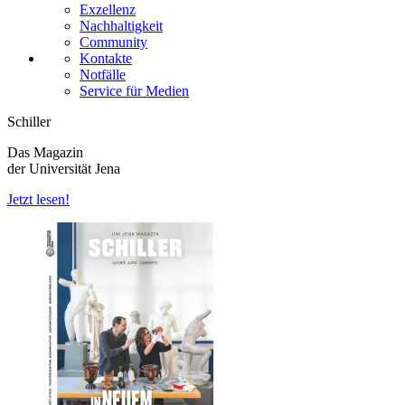
Exzellenz
Nachhaltigkeit
Community
Kontakte
Notfälle
Service für Medien
Schiller
Das Magazin
der Universität Jena
Jetzt lesen!