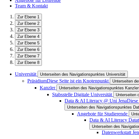
Angebote für Lehrende
Team & Kontakt
Zur Ebene 1
Zur Ebene 2
Zur Ebene 3
Zur Ebene 4
Zur Ebene 5
Zur Ebene 6
Zur Ebene 7
Zur Ebene 8
Universität
Unterseiten des Navigationspunktes Universität
Präsidium
Diese Seite ist ein Knotenpunkt
Unterseiten d
Kanzler
Unterseiten des Navigationspunktes Kanzler
Stabsstelle Digitale Universität
Unterseiten 
Data & AI Literacy @ Uni Jena
Diese 
Unterseiten des Navigationspunktes Da
Angebote für Studierende
Unte
Data & AI Literacy Data
Unterseiten des Navigatio
Datenwerkstatt Je