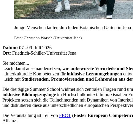
Junge Menschen laufen durch den Botanischen Garten in Jena
Foto: Christoph Worsch (Universität Jena)
Datum:
07.–09. Juli 2026
Ort:
Friedrich-Schiller-Universität Jena
Sie möchten...
...sich damit auseinandersetzen, wie
unbewusste Vorurteile und Ste
...interkulturelle Kompetenzen für
inklusive Lernumgebungen
entwi
...sich mit
Studierenden, Promovierenden und Lehrenden aus de
Die dreitägige Summer School widmet sich zentralen Fragen rund u
inklusive Bildungszugänge
im Hochschulkontext. In praxisnahen Fo
Projekten setzen sich die Teilnehmenden mit Dynamiken von Interkult
und diskutieren diese aus unterschiedlichen europäischen Perspektive
Die Veranstaltung ist Teil von
FECT
(Foster European Competences
Allianz.