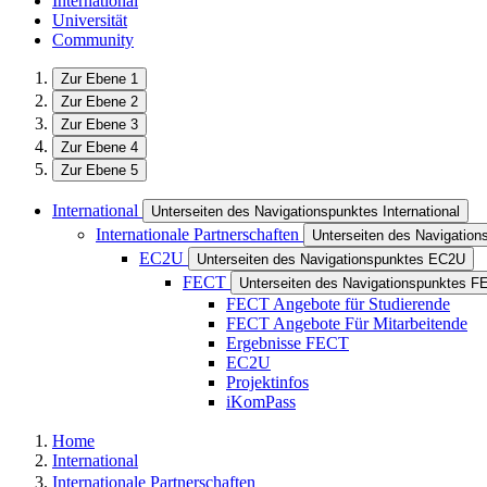
International
Universität
Community
Zur Ebene 1
Zur Ebene 2
Zur Ebene 3
Zur Ebene 4
Zur Ebene 5
International
Unterseiten des Navigationspunktes International
Internationale Partnerschaften
Unterseiten des Navigations
EC2U
Unterseiten des Navigationspunktes EC2U
FECT
Unterseiten des Navigationspunktes F
FECT Angebote für Studierende
FECT Angebote Für Mitarbeitende
Ergebnisse FECT
EC2U
Projektinfos
iKomPass
Home
International
Internationale Partnerschaften