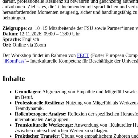
darauf, professionelle Resilienz zu bewahren und gleichzeitig authen
aufzubauen. Ziel ist es, die Teilnehmenden mit sprachlichen und ver
herausfordernden Momenten neugierig, sicher und handlungsfähig zu 
beizutragen.
Zielgruppe
: ca. 10 -15 Mitarbeitende der FSU sowie Partner*inne
Datum
: 12.11.2026, 09:00 – 13:00 Uhr
Sprache
: Englisch
Ort:
Online via Zoom
Der Workshop findet im Rahmen von
FECT
(Foster European Compet
"iKomPass"
– ​Interkulturelle Kompetenz für Beschäftigte der Univers
Inhalte
Grundlagen
: Abgrenzung von Empathie und Mitgefühl sowie 
im Beruf.
Professionelle Resilienz:
Nutzung von Mitgefühl als Werkzeug
Teamdynamik.
Rollenbezogene Analyse:
Reflexion der spezifischen Heraus
internationalen Zielgruppen.
Transkulturelle Werkzeuge:
Anwendung von „Kultureller Hum
zwischen unterschiedlichen Werten zu schlagen.
Praktischer Transfer
: Übung von empathischem Zuhören und