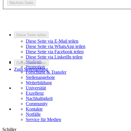
Nächste Seite
Diese Seite teilen
Diese Seite via E-Mail teilen
Diese Seite via WhatsApp teilen
Diese Seite via Facebook teilen
Diese Seite via LinkedIn teilen
Studium
Diese Seite teilen
Promotion
Zum Seitenanfang
Forschung & Transfer
Stellenangebote
Weiterbildung
Universität
Exzellenz
Nachhaltigkeit
Community
Kontakte
Notfälle
Service für Medien
Schiller