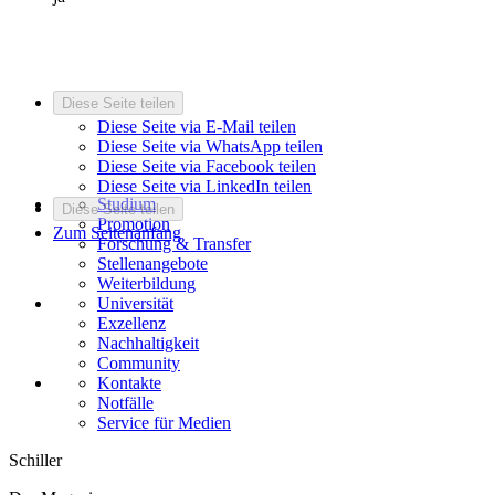
Diese Seite teilen
Diese Seite via E-Mail teilen
Diese Seite via WhatsApp teilen
Diese Seite via Facebook teilen
Diese Seite via LinkedIn teilen
Studium
Diese Seite teilen
Promotion
Zum Seitenanfang
Forschung & Transfer
Stellenangebote
Weiterbildung
Universität
Exzellenz
Nachhaltigkeit
Community
Kontakte
Notfälle
Service für Medien
Schiller