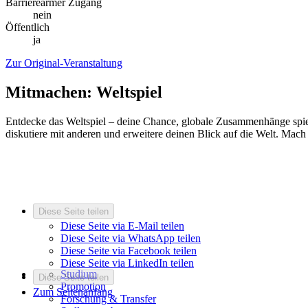
Barrierearmer Zugang
nein
Öffentlich
ja
Zur Original-Veranstaltung
Mitmachen: Weltspiel
Entdecke das Weltspiel – deine Chance, globale Zusammenhänge spiel
diskutiere mit anderen und erweitere deinen Blick auf die Welt. Mach
Diese Seite teilen
Diese Seite via E-Mail teilen
Diese Seite via WhatsApp teilen
Diese Seite via Facebook teilen
Diese Seite via LinkedIn teilen
Studium
Diese Seite teilen
Promotion
Zum Seitenanfang
Forschung & Transfer