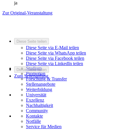
ja
Zur Original-Veranstaltung
Diese Seite teilen
Diese Seite via E-Mail teilen
Diese Seite via WhatsApp teilen
Diese Seite via Facebook teilen
Diese Seite via LinkedIn teilen
Studium
Diese Seite teilen
Promotion
Zum Seitenanfang
Forschung & Transfer
Stellenangebote
Weiterbildung
Universität
Exzellenz
Nachhaltigkeit
Community
Kontakte
Notfälle
Service für Medien