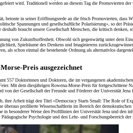
i gefeiert wird. Traditionell werden an diesem Tag die Promovierten de
ät, betonte in seiner Eröffnungsrede an die frisch Promovierten, dass Wi
olitische Spannungen und gesellschaftliche Polarisierung«, so der Präsi
deshalb braucht unsere Gesellschaft Menschen, die kritisch denken, so
nnung von Zukunftsoffenheit. Obwohl sich gegenwärtig unter dem Eind
öglichkeit, Spielräume des Denkens und Imaginierens zurückzugewinnen
ahren, als schon einmal die bestehende Ordnung als alternativlos darges
-Morse-Preis ausgezeichnet
esamt 557 Doktorinnen und Doktoren, die im vergangenen akademischen 
eier. Mit dem diesjährigen Rowena-Morse-Preis für fortgeschrittene 
rd von der Gesellschaft der Freunde und Förderer der Universität Jena f
 ab, ihre Arbeit trägt den Titel »Democracy Starts Small: The Role of 
eine überaus profilierte Wissenschaftlerin im Bereich der demokratisch
e in besonderer Weise den Profillinien der Universität Jena und den 
uppe Pädagogische Psychologie und den Lehr- und Forschungsbereich der