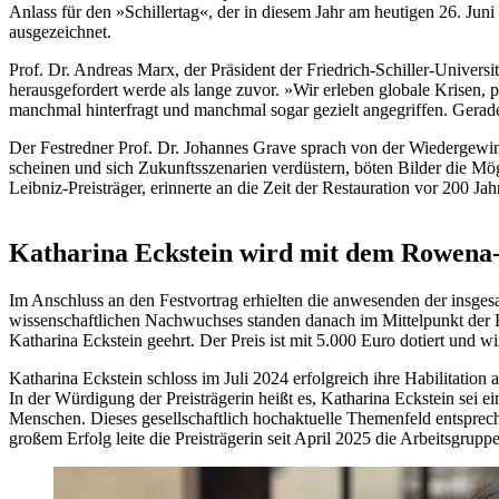
Anlass für den »Schillertag«, der in diesem Jahr am heutigen 26. Jun
ausgezeichnet.
Prof. Dr. Andreas Marx, der Präsident der Friedrich-Schiller-Universit
herausgefordert werde als lange zuvor. »Wir erleben globale Krisen, p
manchmal hinterfragt und manchmal sogar gezielt angegriffen. Gerade 
Der Festredner Prof. Dr. Johannes Grave sprach von der Wiedergewi
scheinen und sich Zukunftsszenarien verdüstern, böten Bilder die M
Leibniz-Preisträger, erinnerte an die Zeit der Restauration vor 200 J
Katharina Eckstein wird mit dem Rowena
Im Anschluss an den Festvortrag erhielten die anwesenden der insg
wissenschaftlichen Nachwuchses standen danach im Mittelpunkt der F
Katharina Eckstein geehrt. Der Preis ist mit 5.000 Euro dotiert und wi
Katharina Eckstein schloss im Juli 2024 erfolgreich ihre Habilitation
In der Würdigung der Preisträgerin heißt es, Katharina Eckstein sei 
Menschen. Dieses gesellschaftlich hochaktuelle Themenfeld entsprech
großem Erfolg leite die Preisträgerin seit April 2025 die Arbeitsgr