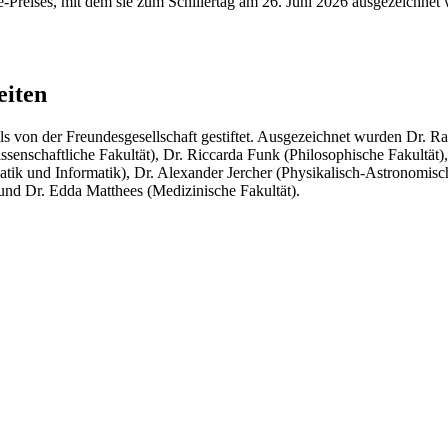
Preises, mit dem sie zum Schillertag am 26. Juni 2026 ausgezeichnet 
eiten
lls von der Freundesgesellschaft gestiftet. Ausgezeichnet wurden Dr. 
issenschaftliche Fakultät), Dr. Riccarda Funk (Philosophische Fakultät),
ik und Informatik), Dr. Alexander Jercher (Physikalisch-Astronomisch
 und Dr. Edda Matthees (Medizinische Fakultät).