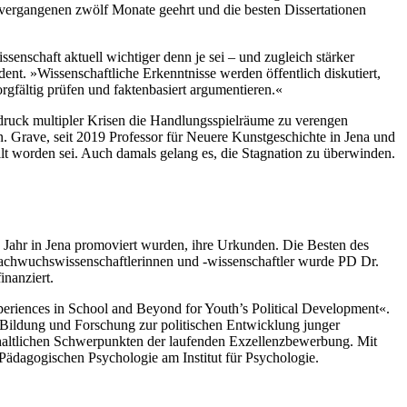
r vergangenen zwölf Monate geehrt und die besten Dissertationen
ssenschaft aktuell wichtiger denn je sei – und zugleich stärker
dent. »Wissenschaftliche Erkenntnisse werden öffentlich diskutiert,
rgfältig prüfen und faktenbasiert argumentieren.«
ruck multipler Krisen die Handlungsspielräume zu verengen
. Grave, seit 2019 Professor für Neuere Kunstgeschichte in Jena und
tellt worden sei. Auch damals gelang es, die Stagnation zu überwinden.
Jahr in Jena promoviert wurden, ihre Urkunden. Die Besten des
Nachwuchswissenschaftlerinnen und -wissenschaftler wurde PD Dr.
inanziert.
Experiences in School and Beyond for Youth’s Political Development«.
en Bildung und Forschung zur politischen Entwicklung junger
inhaltlichen Schwerpunkten der laufenden Exzellenzbewerbung. Mit
 Pädagogischen Psychologie am Institut für Psychologie.