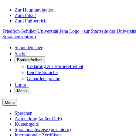
Zur Hauptnavigation
Zum Inhalt
Zum Fußbereich
Friedrich-Schiller-Universität Jena Logo - zur Startseite der Universitä
Sprachenzentrum
Schnelleinstieg
Suche
Barrierefreiheit
Erklärung zur Barrierefreiheit
Leichte Sprache
Gebärdensprache
Login
Menü
Menü
Sprachen
Anmeldung (außer DaF)
Kursentgelte
Sprachnachweise (uni-intern)
Internationale Zertifikate