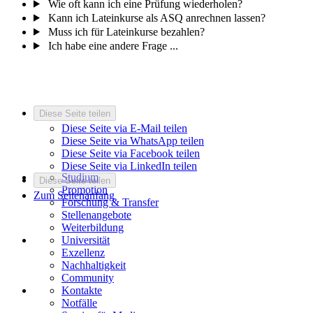
Wie oft kann ich eine Prüfung wiederholen?
Kann ich Lateinkurse als ASQ anrechnen lassen?
Muss ich für Lateinkurse bezahlen?
Ich habe eine andere Frage ...
Diese Seite teilen
Diese Seite via E-Mail teilen
Diese Seite via WhatsApp teilen
Diese Seite via Facebook teilen
Diese Seite via LinkedIn teilen
Studium
Diese Seite teilen
Promotion
Zum Seitenanfang
Forschung & Transfer
Stellenangebote
Weiterbildung
Universität
Exzellenz
Nachhaltigkeit
Community
Kontakte
Notfälle