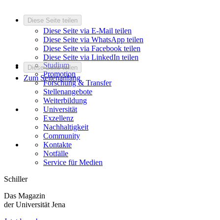
Diese Seite teilen
Diese Seite via E-Mail teilen
Diese Seite via WhatsApp teilen
Diese Seite via Facebook teilen
Diese Seite via LinkedIn teilen
Studium
Diese Seite teilen
Promotion
Zum Seitenanfang
Forschung & Transfer
Stellenangebote
Weiterbildung
Universität
Exzellenz
Nachhaltigkeit
Community
Kontakte
Notfälle
Service für Medien
Schiller
Das Magazin
der Universität Jena