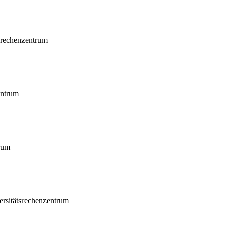
srechenzentrum
entrum
rum
ersitätsrechenzentrum