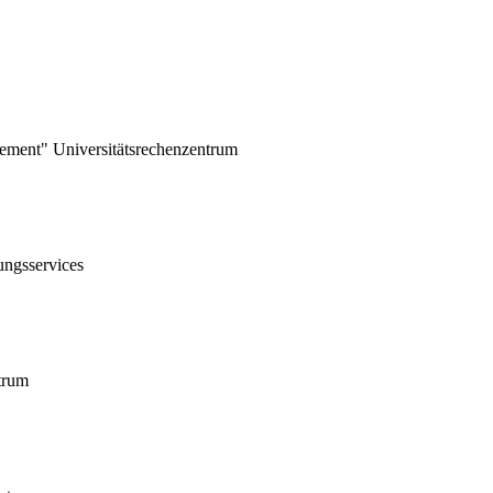
gement"
Universitätsrechenzentrum
ungsservices
trum