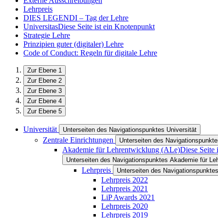
Externe Ausschreibungen
Lehrpreis
DIES LEGENDI – Tag der Lehre
Universitas
Diese Seite ist ein Knotenpunkt
Strategie Lehre
Prinzipien guter (digitaler) Lehre
Code of Conduct: Regeln für digitale Lehre
Zur Ebene 1
Zur Ebene 2
Zur Ebene 3
Zur Ebene 4
Zur Ebene 5
Universität
Unterseiten des Navigationspunktes Universität
Zentrale Einrichtungen
Unterseiten des Navigationspunkte
Akademie für Lehrentwicklung (ALe)
Diese Seite 
Unterseiten des Navigationspunktes Akademie für Leh
Lehrpreis
Unterseiten des Navigationspunktes
Lehrpreis 2022
Lehrpreis 2021
LiP Awards 2021
Lehrpreis 2020
Lehrpreis 2019