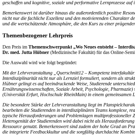
geschaffen und kognitive, soziale und performative Lernprozesse auf
Bemerkenswert ist darüber hinaus die außerordentlich positive Reson
nicht nur die fachliche Exzellenz und den motivierenden Charakter 
und die wertschätzende Atmosphäre, die den Kurs zu einer prägend
Themenbezogener Lehrpreis
Den Preis im
Themenschwerpunkt „Wo Neues entsteht – Interdisz
Dr. med. Jutta Hübner
(Medizinische Fakultät) für das Online-Semi
Die Auswahl wird wie folgt begründet:
Mit der Lehrveranstaltung „Querschnitt12 – Kompetenz interfakultär!
Interdisziplinarität nicht nur als Lernziel formuliert, sondern als stru
Hübner gelingt es auf beeindruckende Weise, Studierende unterschied
Ernährungswissenschaften, Soziale Arbeit, Psychologie, Pharmazie)
(Universität Erfurt, Hochschule RheinMain) in einem gemeinsamen
Die besondere Stärke der Lehrveranstaltung liegt im Planspielcharak
bearbeiten die Studierenden in interdisziplinären Teams komplexe, re
typische Herausforderungen und Problemlagen multiprofessioneller Z
Heterogenität der Studierenden wird dabei nicht als Herausforderung
Ressource genutzt. Bemerkenswert sind zudem der hohe Grad an Praxi
die integrierte Feedbackkultur und die sorgfältig durchdachte Kombi