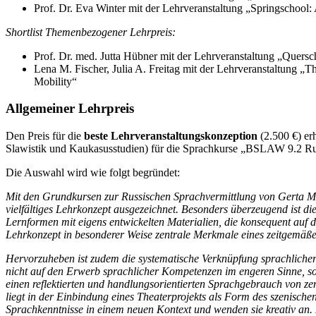
Prof. Dr. Eva Winter mit der Lehrveranstaltung „Springschool:
Shortlist Themenbezogener Lehrpreis:
Prof. Dr. med. Jutta Hübner mit der Lehrveranstaltung „Quersc
Lena M. Fischer, Julia A. Freitag mit der Lehrveranstaltung „
Mobility“
Allgemeiner Lehrpreis
Den Preis für die
beste Lehrveranstaltungskonzeption
(2.500 €) er
Slawistik und Kaukasusstudien) für die Sprachkurse „BSLAW 9.2 Rus
Die Auswahl wird wie folgt begründet:
Mit den Grundkursen zur Russischen Sprachvermittlung von Gerta M
vielfältiges Lehrkonzept ausgezeichnet. Besonders überzeugend ist di
Lernformen mit eigens entwickelten Materialien, die konsequent auf di
Lehrkonzept in besonderer Weise zentrale Merkmale eines zeitgemäße
Hervorzuheben ist zudem die systematische Verknüpfung sprachlicher 
nicht auf den Erwerb sprachlicher Kompetenzen im engeren Sinne, sond
einen reflektierten und handlungsorientierten Sprachgebrauch von ze
liegt in der Einbindung eines Theaterprojekts als Form des szenische
Sprachkenntnisse in einem neuen Kontext und wenden sie kreativ a