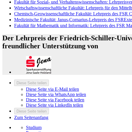
Fakultät für Sozial- und Verhaltenswissenschaften: Lehrpreisv
Wirtschaftswissenschaftliche Fakultät: Lehrpreis für den Mittel
Chemisch-Geowissenschaftliche Fakultät: Lehrpreis des FSR 
Medizinische Fakultät: Janus-Cornarius-Lehrpreis des FSR
Exte
Fakultät für Mathematik und Informatik: Lehrpreis des FSR Ma
Der Lehrpreis der Friedrich-Schiller-Univ
freundlicher Unterstützung von
Diese Seite teilen
Diese Seite via E-Mail teilen
Diese Seite via WhatsApp teilen
Diese Seite via Facebook teilen
Diese Seite via LinkedIn teilen
Diese Seite teilen
Zum Seitenanfang
Studium