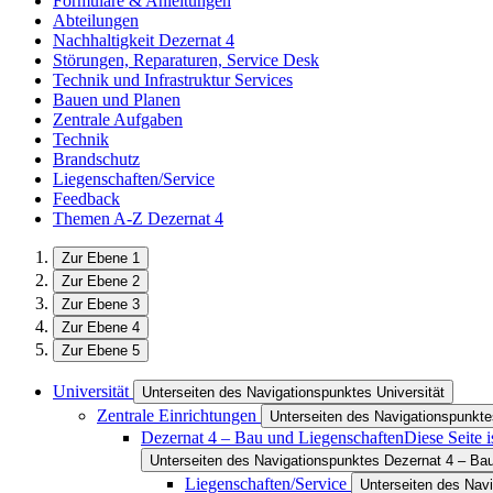
Formulare & Anleitungen
Abteilungen
Nachhaltigkeit Dezernat 4
Störungen, Reparaturen, Service Desk
Technik und Infrastruktur Services
Bauen und Planen
Zentrale Aufgaben
Technik
Brandschutz
Liegenschaften/Service
Feedback
Themen A-Z Dezernat 4
Zur Ebene 1
Zur Ebene 2
Zur Ebene 3
Zur Ebene 4
Zur Ebene 5
Universität
Unterseiten des Navigationspunktes Universität
Zentrale Einrichtungen
Unterseiten des Navigationspunkte
Dezernat 4 – Bau und Liegenschaften
Diese Seite 
Unterseiten des Navigationspunktes Dezernat 4 – Ba
Liegenschaften/Service
Unterseiten des Nav