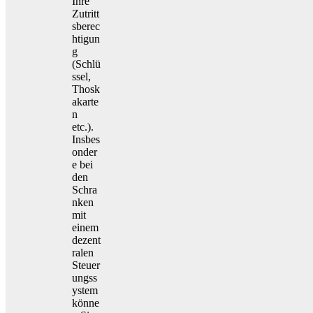
Ihre
Zutritt
sberec
htigun
g
(Schlü
ssel,
Thosk
akarte
n
etc.).
Insbes
onder
e bei
den
Schra
nken
mit
einem
dezent
ralen
Steuer
ungss
ystem
könne