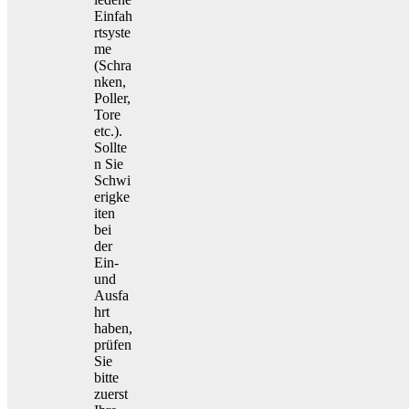
Einfah
rtsyste
me
(Schra
nken,
Poller,
Tore
etc.).
Sollte
n Sie
Schwi
erigke
iten
bei
der
Ein-
und
Ausfa
hrt
haben,
prüfen
Sie
bitte
zuerst