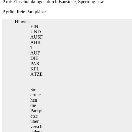
P rot: Einschränkungen durch Baustelle, Sperrung usw.
P grün: freie Parkplätze
Hinweis
EIN-
UND
AUSF
AHR
T
AUF
DIE
PAR
KPL
ÄTZE
:
Sie
erreic
hen
die
Parkpl
ätze
über
versch
iedene