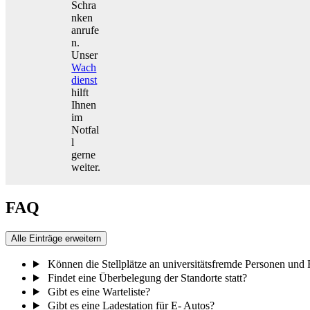
Schra
nken
anrufe
n.
Unser
Wach
dienst
hilft
Ihnen
im
Notfal
l
gerne
weiter.
FAQ
Alle Einträge erweitern
Können die Stellplätze an universitätsfremde Personen und
Findet eine Überbelegung der Standorte statt?
Gibt es eine Warteliste?
Gibt es eine Ladestation für E- Autos?