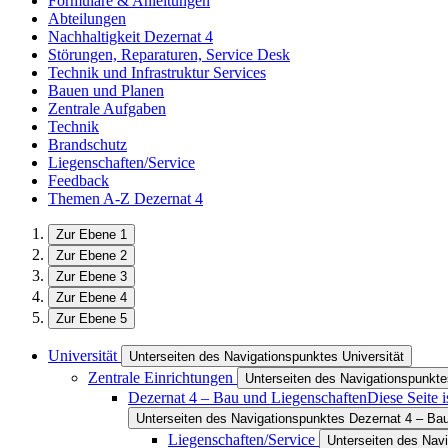
Formulare & Anleitungen
Abteilungen
Nachhaltigkeit Dezernat 4
Störungen, Reparaturen, Service Desk
Technik und Infrastruktur Services
Bauen und Planen
Zentrale Aufgaben
Technik
Brandschutz
Liegenschaften/Service
Feedback
Themen A-Z Dezernat 4
Zur Ebene 1
Zur Ebene 2
Zur Ebene 3
Zur Ebene 4
Zur Ebene 5
Universität
Unterseiten des Navigationspunktes Universität
Zentrale Einrichtungen
Unterseiten des Navigationspunkte
Dezernat 4 – Bau und Liegenschaften
Diese Seite 
Unterseiten des Navigationspunktes Dezernat 4 – Ba
Liegenschaften/Service
Unterseiten des Nav