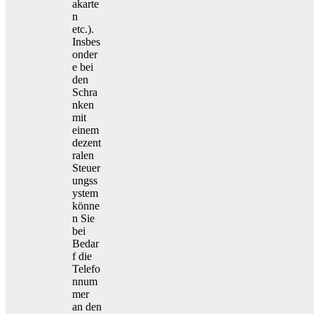
akarte
n
etc.).
Insbes
onder
e bei
den
Schra
nken
mit
einem
dezent
ralen
Steuer
ungss
ystem
könne
n Sie
bei
Bedar
f die
Telefo
nnum
mer
an den