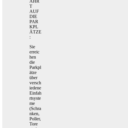
AHR
T
AUF
DIE
PAR
KPL
ÄTZE
:
Sie
erreic
hen
die
Parkpl
ätze
über
versch
iedene
Einfah
rtsyste
me
(Schra
nken,
Poller,
Tore