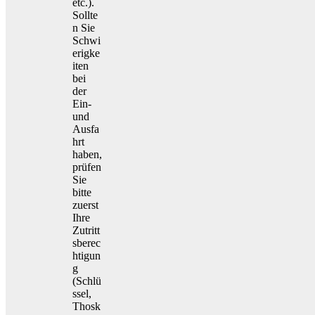
etc.).
Sollte
n Sie
Schwi
erigke
iten
bei
der
Ein-
und
Ausfa
hrt
haben,
prüfen
Sie
bitte
zuerst
Ihre
Zutritt
sberec
htigun
g
(Schlü
ssel,
Thosk