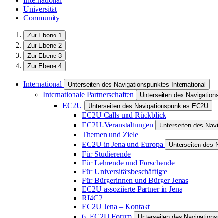
International
Universität
Community
Zur Ebene 1
Zur Ebene 2
Zur Ebene 3
Zur Ebene 4
International
Unterseiten des Navigationspunktes International
Internationale Partnerschaften
Unterseiten des Navigations
EC2U
Unterseiten des Navigationspunktes EC2U
EC2U Calls und Rückblick
EC2U-Veranstaltungen
Unterseiten des Nav
Themen und Ziele
EC2U in Jena und Europa
Unterseiten des 
Für Studierende
Für Lehrende und Forschende
Für Universitätsbeschäftigte
Für Bürgerinnen und Bürger Jenas
EC2U assoziierte Partner in Jena
RI4C2
EC2U Jena – Kontakt
6. EC2U Forum
Unterseiten des Navigation