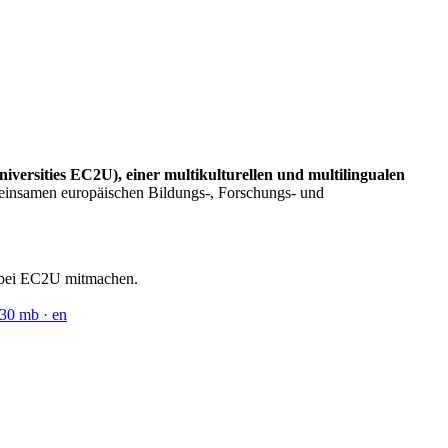
versities EC2U), einer multikulturellen und multilingualen
meinsamen europäischen Bildungs-, Forschungs- und
en bei EC2U mitmachen.
 30 mb
· en