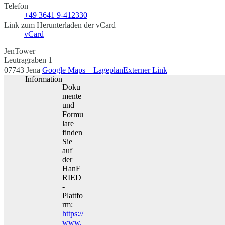
Telefon
+49 3641 9-412330
Link zum Herunterladen der vCard
vCard
JenTower
Leutragraben 1
07743 Jena
Google Maps – Lageplan
Externer Link
Information
Doku
mente
und
Formu
lare
finden
Sie
auf
der
HanF
RIED
-
Plattfo
rm:
https://
www.