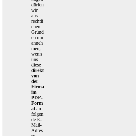
dürfen
wir
aus
rechtli
chen
Gründ
en nur
anneh
men,
wenn
uns
diese
direkt
von
der
Firma
im
PDF-
Form
at
an
folgen
de E-
Mail-
Adres
se