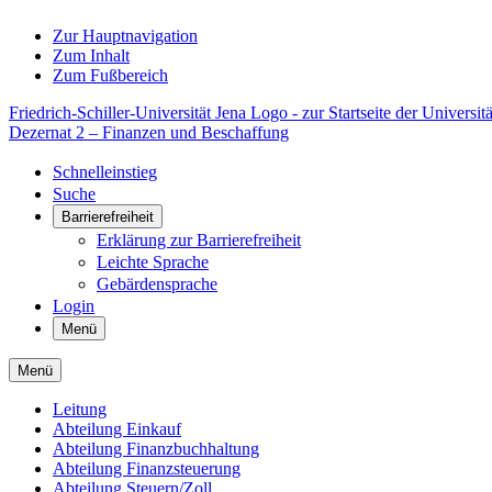
Zur Hauptnavigation
Zum Inhalt
Zum Fußbereich
Friedrich-Schiller-Universität Jena Logo - zur Startseite der Universitä
Dezernat 2 – Finanzen und Beschaffung
Schnelleinstieg
Suche
Barrierefreiheit
Erklärung zur Barrierefreiheit
Leichte Sprache
Gebärdensprache
Login
Menü
Menü
Leitung
Abteilung Einkauf
Abteilung Finanzbuchhaltung
Abteilung Finanzsteuerung
Abteilung Steuern/Zoll