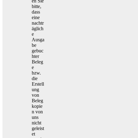
en Sie
bitte,
dass
eine
nachtr
äglich
e
Ausga
be
gebuc
hter
Beleg
e
bzw.
die
Erstell
ung
von
Beleg
kopie
n von
uns
nicht
geleist
et