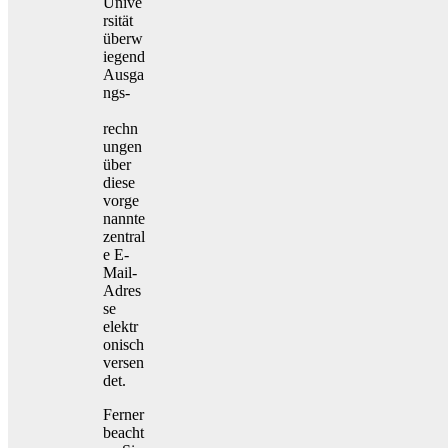
Unive
rsität
überw
iegend
Ausga
ngs-
rechn
ungen
über
diese
vorge
nannte
zentral
e E-
Mail-
Adres
se
elektr
onisch
versen
det.
Ferner
beacht