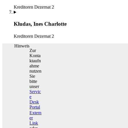
Kreditoren
Dezernat 2
Kludas, Ines Charlotte
Kreditoren
Dezernat 2
Hinweis
Zur
Konta
ktaufn
ahme
nutzen
Sie
bitte
unser
Servic
e
Desk
Portal
Extern
er
Link