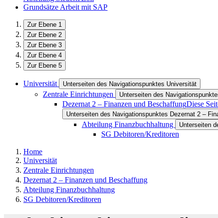
Grundsätze Arbeit mit SAP
Zur Ebene 1
Zur Ebene 2
Zur Ebene 3
Zur Ebene 4
Zur Ebene 5
Universität
Unterseiten des Navigationspunktes Universität
Zentrale Einrichtungen
Unterseiten des Navigationspunkte
Dezernat 2 – Finanzen und Beschaffung
Diese Seit
Unterseiten des Navigationspunktes Dezernat 2 – Fi
Abteilung Finanzbuchhaltung
Unterseiten d
SG Debitoren/Kreditoren
Home
Universität
Zentrale Einrichtungen
Dezernat 2 – Finanzen und Beschaffung
Abteilung Finanzbuchhaltung
SG Debitoren/Kreditoren