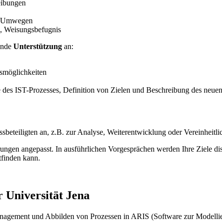
reibungen
gen/Umwegen
en, Weisungsbefugnis
gende
Unterstützung
an:
gsmöglichkeiten
des IST-Prozesses, Definition von Zielen und Beschreibung des neu
sbeteiligten an, z.B. zur Analyse, Weiterentwicklung oder Vereinheitl
gen angepasst. In ausführlichen Vorgesprächen werden Ihre Ziele diskut
tfinden kann.
 Universität Jena
agement und Abbilden von Prozessen in ARIS (Software zur Modellie