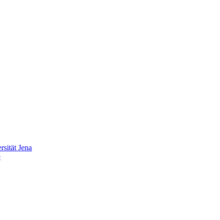
sität Jena
e