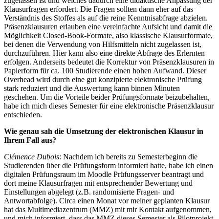
zugelassen ist und welches dadurch eine didaktische Anpassung der
Klausurfragen erfordert. Die Fragen sollten dann eher auf das
Verständnis des Stoffes als auf die reine Kenntnisabfrage abzielen.
Präsenzklausuren erlauben eine vereinfachte Aufsicht und damit die
Möglichkeit Closed-Book-Formate, also klassische Klausurformate,
bei denen die Verwendung von Hilfsmitteln nicht zugelassen ist,
durchzuführen. Hier kann also eine direkte Abfrage des Erlernten
erfolgen. Anderseits bedeutet die Korrektur von Präsenzklausuren in
Papierform für ca. 100 Studierende einen hohen Aufwand. Dieser
Overhead wird durch eine gut konzipierte elektronische Prüfung
stark reduziert und die Auswertung kann binnen Minuten
geschehen. Um die Vorteile beider Prüfungsformate beizubehalten,
habe ich mich dieses Semester für eine elektronische Präsenzklausur
entschieden.
Wie genau sah die Umsetzung der elektronischen Klausur in
Ihrem Fall aus?
Clémence Dubois
: Nachdem ich bereits zu Semesterbeginn die
Studierenden über die Prüfungsform informiert hatte, habe ich einen
digitalen Prüfungsraum im Moodle Prüfungsserver beantragt und
dort meine Klausurfragen mit entsprechender Bewertung und
Einstellungen abgelegt (z.B. randomisierte Fragen- und
Antwortabfolge). Circa einen Monat vor meiner geplanten Klausur
hat das Multimediazentrum (MMZ) mit mir Kontakt aufgenommen,
und mich informiert, dass das MMZ dieses Semester als Pilotprojekt