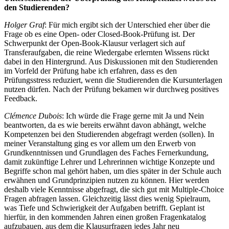
den Studierenden?
Holger Graf
: Für mich ergibt sich der Unterschied eher über die
Frage ob es eine Open- oder Closed-Book-Prüfung ist. Der
Schwerpunkt der Open-Book-Klausur verlagert sich auf
Transferaufgaben, die reine Wiedergabe erlernten Wissens rückt
dabei in den Hintergrund. Aus Diskussionen mit den Studierenden
im Vorfeld der Prüfung habe ich erfahren, dass es den
Prüfungsstress reduziert, wenn die Studierenden die Kursunterlagen
nutzen dürfen. Nach der Prüfung bekamen wir durchweg positives
Feedback.
Clémence Dubois
: Ich würde die Frage gerne mit Ja und Nein
beantworten, da es wie bereits erwähnt davon abhängt, welche
Kompetenzen bei den Studierenden abgefragt werden (sollen). In
meiner Veranstaltung ging es vor allem um den Erwerb von
Grundkenntnissen und Grundlagen des Faches Fernerkundung,
damit zukünftige Lehrer und Lehrerinnen wichtige Konzepte und
Begriffe schon mal gehört haben, um dies später in der Schule auch
erwähnen und Grundprinzipien nutzen zu können. Hier werden
deshalb viele Kenntnisse abgefragt, die sich gut mit Multiple-Choice
Fragen abfragen lassen. Gleichzeitig lässt dies wenig Spielraum,
was Tiefe und Schwierigkeit der Aufgaben betrifft. Geplant ist
hierfür, in den kommenden Jahren einen großen Fragenkatalog
aufzubauen, aus dem die Klausurfragen jedes Jahr neu