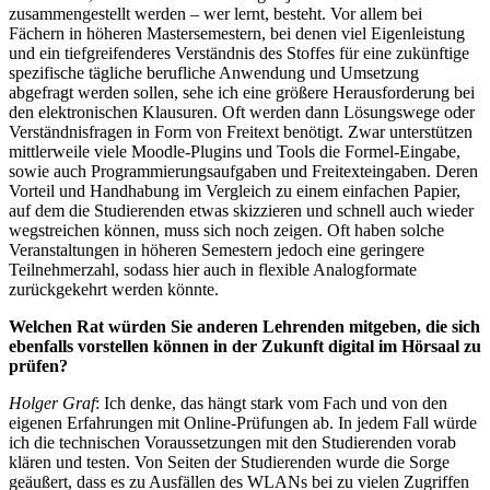
zusammengestellt werden – wer lernt, besteht. Vor allem bei
Fächern in höheren Mastersemestern, bei denen viel Eigenleistung
und ein tiefgreifenderes Verständnis des Stoffes für eine zukünftige
spezifische tägliche berufliche Anwendung und Umsetzung
abgefragt werden sollen, sehe ich eine größere Herausforderung bei
den elektronischen Klausuren. Oft werden dann Lösungswege oder
Verständnisfragen in Form von Freitext benötigt. Zwar unterstützen
mittlerweile viele Moodle-Plugins und Tools die Formel-Eingabe,
sowie auch Programmierungsaufgaben und Freitexteingaben. Deren
Vorteil und Handhabung im Vergleich zu einem einfachen Papier,
auf dem die Studierenden etwas skizzieren und schnell auch wieder
wegstreichen können, muss sich noch zeigen. Oft haben solche
Veranstaltungen in höheren Semestern jedoch eine geringere
Teilnehmerzahl, sodass hier auch in flexible Analogformate
zurückgekehrt werden könnte.
Welchen Rat würden Sie anderen Lehrenden mitgeben, die sich
ebenfalls vorstellen können in der Zukunft digital im Hörsaal zu
prüfen?
Holger Graf
: Ich denke, das hängt stark vom Fach und von den
eigenen Erfahrungen mit Online-Prüfungen ab. In jedem Fall würde
ich die technischen Voraussetzungen mit den Studierenden vorab
klären und testen. Von Seiten der Studierenden wurde die Sorge
geäußert, dass es zu Ausfällen des WLANs bei zu vielen Zugriffen