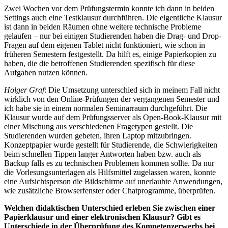
Zwei Wochen vor dem Prüfungstermin konnte ich dann in beiden
Settings auch eine Testklausur durchführen. Die eigentliche Klausur
ist dann in beiden Räumen ohne weitere technische Probleme
gelaufen – nur bei einigen Studierenden haben die Drag- und Drop-
Fragen auf dem eigenen Tablet nicht funktioniert, wie schon in
früheren Semestern festgestellt. Da hilft es, einige Papierkopien zu
haben, die die betroffenen Studierenden spezifisch für diese
Aufgaben nutzen können.
Holger Graf
: Die Umsetzung unterschied sich in meinem Fall nicht
wirklich von den Online-Prüfungen der vergangenen Semester und
ich habe sie in einem normalen Seminarraum durchgeführt. Die
Klausur wurde auf dem Prüfungsserver als Open-Book-Klausur mit
einer Mischung aus verschiedenen Fragetypen gestellt. Die
Studierenden wurden gebeten, ihren Laptop mitzubringen.
Konzeptpapier wurde gestellt für Studierende, die Schwierigkeiten
beim schnellen Tippen langer Antworten haben bzw. auch als
Backup falls es zu technischen Problemen kommen sollte. Da nur
die Vorlesungsunterlagen als Hilfsmittel zugelassen waren, konnte
eine Aufsichtsperson die Bildschirme auf unerlaubte Anwendungen,
wie zusätzliche Browserfenster oder Chatprogramme, überprüfen.
Welchen didaktischen Unterschied erleben Sie zwischen einer
Papierklausur und einer elektronischen Klausur? Gibt es
Unterschiede in der Überprüfung des Kompetenzerwerbs bei