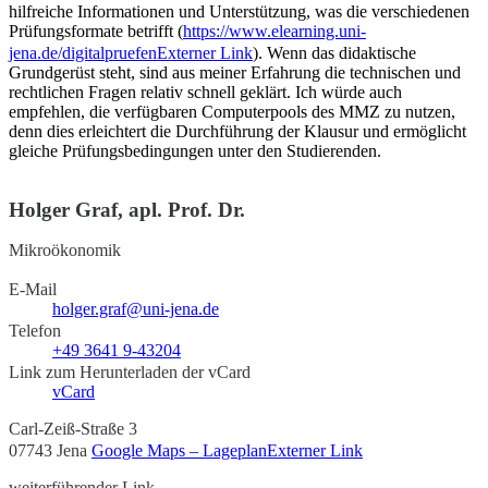
hilfreiche Informationen und Unterstützung, was die verschiedenen
Prüfungsformate betrifft (
https://www.elearning.uni-
jena.de/digitalpruefen
Externer Link
). Wenn das didaktische
Grundgerüst steht, sind aus meiner Erfahrung die technischen und
rechtlichen Fragen relativ schnell geklärt. Ich würde auch
empfehlen, die verfügbaren Computerpools des MMZ zu nutzen,
denn dies erleichtert die Durchführung der Klausur und ermöglicht
gleiche Prüfungsbedingungen unter den Studierenden.
Holger Graf, apl. Prof. Dr.
Mikroökonomik
E-Mail
holger.graf@uni-jena.de
Telefon
+49 3641 9-43204
Link zum Herunterladen der vCard
vCard
Carl-Zeiß-Straße 3
07743 Jena
Google Maps – Lageplan
Externer Link
weiterführender Link