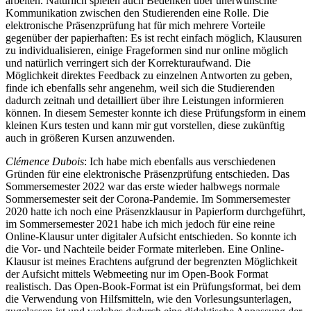
arbeiten. Natürlich spielen auch Bedenken über unerwünschte
Kommunikation zwischen den Studierenden eine Rolle. Die
elektronische Präsenzprüfung hat für mich mehrere Vorteile
gegenüber der papierhaften: Es ist recht einfach möglich, Klausuren
zu individualisieren, einige Frageformen sind nur online möglich
und natürlich verringert sich der Korrekturaufwand. Die
Möglichkeit direktes Feedback zu einzelnen Antworten zu geben,
finde ich ebenfalls sehr angenehm, weil sich die Studierenden
dadurch zeitnah und detailliert über ihre Leistungen informieren
können. In diesem Semester konnte ich diese Prüfungsform in einem
kleinen Kurs testen und kann mir gut vorstellen, diese zukünftig
auch in größeren Kursen anzuwenden.
Clémence Dubois
: Ich habe mich ebenfalls aus verschiedenen
Gründen für eine elektronische Präsenzprüfung entschieden. Das
Sommersemester 2022 war das erste wieder halbwegs normale
Sommersemester seit der Corona-Pandemie. Im Sommersemester
2020 hatte ich noch eine Präsenzklausur in Papierform durchgeführt,
im Sommersemester 2021 habe ich mich jedoch für eine reine
Online-Klausur unter digitaler Aufsicht entschieden. So konnte ich
die Vor- und Nachteile beider Formate miterleben. Eine Online-
Klausur ist meines Erachtens aufgrund der begrenzten Möglichkeit
der Aufsicht mittels Webmeeting nur im Open-Book Format
realistisch. Das Open-Book-Format ist ein Prüfungsformat, bei dem
die Verwendung von Hilfsmitteln, wie den Vorlesungsunterlagen,