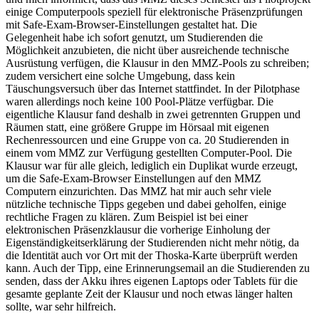
einige Computerpools speziell für elektronische Präsenzprüfungen
mit Safe-Exam-Browser-Einstellungen gestaltet hat. Die
Gelegenheit habe ich sofort genutzt, um Studierenden die
Möglichkeit anzubieten, die nicht über ausreichende technische
Ausrüstung verfügen, die Klausur in den MMZ-Pools zu schreiben;
zudem versichert eine solche Umgebung, dass kein
Täuschungsversuch über das Internet stattfindet. In der Pilotphase
waren allerdings noch keine 100 Pool-Plätze verfügbar. Die
eigentliche Klausur fand deshalb in zwei getrennten Gruppen und
Räumen statt, eine größere Gruppe im Hörsaal mit eigenen
Rechenressourcen und eine Gruppe von ca. 20 Studierenden in
einem vom MMZ zur Verfügung gestellten Computer-Pool. Die
Klausur war für alle gleich, lediglich ein Duplikat wurde erzeugt,
um die Safe-Exam-Browser Einstellungen auf den MMZ
Computern einzurichten. Das MMZ hat mir auch sehr viele
nützliche technische Tipps gegeben und dabei geholfen, einige
rechtliche Fragen zu klären. Zum Beispiel ist bei einer
elektronischen Präsenzklausur die vorherige Einholung der
Eigenständigkeitserklärung der Studierenden nicht mehr nötig, da
die Identität auch vor Ort mit der Thoska-Karte überprüft werden
kann. Auch der Tipp, eine Erinnerungsemail an die Studierenden zu
senden, dass der Akku ihres eigenen Laptops oder Tablets für die
gesamte geplante Zeit der Klausur und noch etwas länger halten
sollte, war sehr hilfreich.