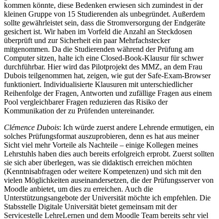
kommen könnte, diese Bedenken erwiesen sich zumindest in der
kleinen Gruppe von 15 Studierenden als unbegründet. Außerdem
sollte gewährleistet sein, dass die Stromversorgung der Endgeräte
gesichert ist. Wir haben im Vorfeld die Anzahl an Steckdosen
überprüft und zur Sicherheit ein paar Mehrfachstecker
mitgenommen. Da die Studierenden während der Prüfung am
Computer sitzen, halte ich eine Closed-Book-Klausur für schwer
durchführbar. Hier wird das Pilotprojekt des MMZ, an dem Frau
Dubois teilgenommen hat, zeigen, wie gut der Safe-Exam-Browser
funktioniert. Individualisierte Klausuren mit unterschiedlicher
Reihenfolge der Fragen, Antworten und zufällige Fragen aus einem
Pool vergleichbarer Fragen reduzieren das Risiko der
Kommunikation der zu Prüfenden untereinander.
Clémence Dubois
: Ich würde zuerst andere Lehrende ermutigen, ein
solches Prüfungsformat auszuprobieren, denn es hat aus meiner
Sicht viel mehr Vorteile als Nachteile – einige Kollegen meines
Lehrstuhls haben dies auch bereits erfolgreich erprobt. Zuerst sollten
sie sich aber überlegen, was sie didaktisch erreichen möchten
(Kenntnisabfragen oder weitere Kompetenzen) und sich mit den
vielen Möglichkeiten auseinandersetzen, die der Prüfungsserver von
Moodle anbietet, um dies zu erreichen. Auch die
Unterstützungsangebote der Universität möchte ich empfehlen. Die
Stabsstelle Digitale Universität bietet gemeinsam mit der
Servicestelle LehreLernen und dem Moodle Team bereits sehr viel