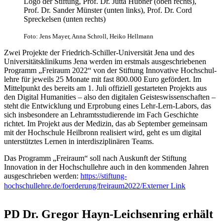
Logo der Stiftung, Prof. Dr. Jutta Hübner (oben rechts),
Prof. Dr. Sander Münster (unten links), Prof. Dr. Cord
Spreckelsen (unten rechts)
Foto: Jens Mayer, Anna Schroll, Heiko Hellmann
Zwei Projekte der Friedrich-Schiller-Universität Jena und des
Universi­täts­klinikums Jena werden im erstmals ausgeschriebenen
Programm „Freiraum 2022“ von der Stiftung Innovative Hoch­schul­
lehre für jeweils 25 Monate mit fast 800.000 Euro gefördert. Im
Mittelpunkt des bereits am 1. Juli offiziell gestarteten Projekts aus
den Digital Humanities – also den digitalen Geistes­wissenschaften –
steht die Entwicklung und Erprobung eines Lehr-Lern-Labors, das
sich insbesondere an Lehramtsstudierende im Fach Geschichte
richtet. Im Projekt aus der Medizin, das ab September gemeinsam
mit der Hochschule Heilbronn realisiert wird, geht es um digital
unterstütztes Lernen in in­terdisziplinären Teams.
Das Programm „Freiraum“ soll nach Auskunft der Stiftung
Innovation in der Hochschullehre auch in den kommenden Jahren
ausgeschrieben werden:
https://stiftung-
hochschullehre.de/foerderung/freiraum2022/
Externer Link
PD Dr. Gregor Hayn-Leichsenring erhält