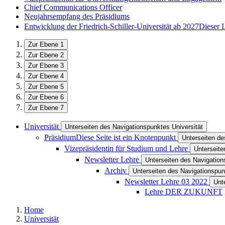
Chief Communications Officer
Neujahrsempfang des Präsidiums
Entwicklung der Friedrich-Schiller-Universität ab 2027
Dieser 
Zur Ebene 1
Zur Ebene 2
Zur Ebene 3
Zur Ebene 4
Zur Ebene 5
Zur Ebene 6
Zur Ebene 7
Universität
Unterseiten des Navigationspunktes Universität
Präsidium
Diese Seite ist ein Knotenpunkt
Unterseiten d
Vizepräsidentin für Studium und Lehre
Unterseite
Newsletter Lehre
Unterseiten des Navigation
Archiv
Unterseiten des Navigationspun
Newsletter Lehre 03 2022
Unt
Lehre DER ZUKUNFT
Home
Universität